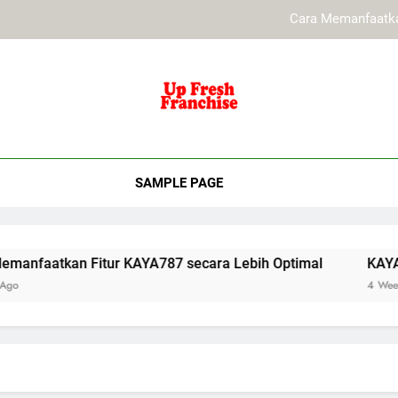
Cara Memanfaatka
KAYA787 dengan Antarmuka Resp
KAYA787 dan Penerapan Ant
Fresh Franchise
EDWINSLOT dengan Struktur Menu
lah Dalam Bisnis Makanan Sehat Dengan Up Fresh Franchise. 
Cara Memanfaatka
SAMPLE PAGE
KAYA787 dengan Antarmuka Resp
KAYA787 dan Penerapan Ant
 Fitur KAYA787 secara Lebih Optimal
KAYA787 dengan 
4 Weeks Ago