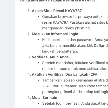
Langkah-Langkah Login Resmi di KAYA787
Akses Situs Resmi KAYA787
Gunakan browser terpercaya untuk me
resmi KAYA787. Pastikan alamat situs 
menghindari risiko phishing.
Masukkan Informasi Login
Ketik username dan password Anda yang
Jika belum memiliki akun, klik
Daftar
da
langkah pendaftaran.
Verifikasi Akun Anda
Setelah mendaftar, lakukan verifikasi m
nomor telepon untuk memastikan akun 
Aktifkan Verifikasi Dua Langkah (2FA)
Tambahkan lapisan keamanan ekstra 
2FA. Fitur ini memerlukan kode tambah
perangkat pribadi Anda setiap kali logi
Mulai Bermain
Setelah login berhasil, Anda dapat lan