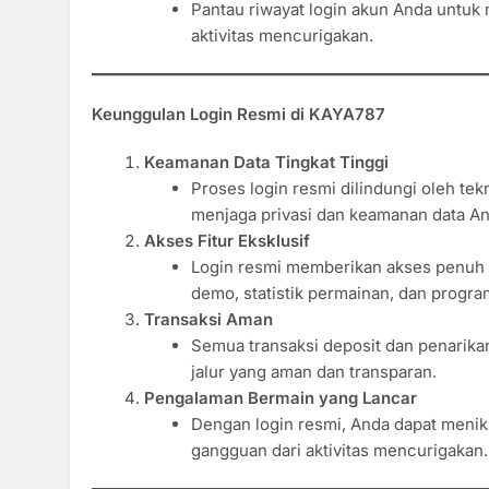
Pantau riwayat login akun Anda untuk 
aktivitas mencurigakan.
Keunggulan Login Resmi di KAYA787
Keamanan Data Tingkat Tinggi
Proses login resmi dilindungi oleh tek
menjaga privasi dan keamanan data An
Akses Fitur Eksklusif
Login resmi memberikan akses penuh k
demo, statistik permainan, dan program
Transaksi Aman
Semua transaksi deposit dan penarikan
jalur yang aman dan transparan.
Pengalaman Bermain yang Lancar
Dengan login resmi, Anda dapat menik
gangguan dari aktivitas mencurigakan.