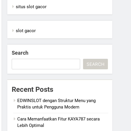
situs slot gacor
slot gacor
Search
SEARCH
Recent Posts
EDWINSLOT dengan Struktur Menu yang
Praktis untuk Pengguna Modern
Cara Memanfaatkan Fitur KAYA787 secara
Lebih Optimal