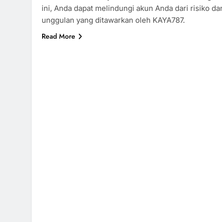
ini, Anda dapat melindungi akun Anda dari risiko da
unggulan yang ditawarkan oleh KAYA787.
Read More