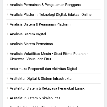
Analisis Permainan & Pengalaman Pengguna
Analisis Platform, Teknologi Digital, Edukasi Online
Analisis Sistem & Keamanan Platform
Analisis Sistem Digital
Analisis Sistem Permainan
Analisis Volatilitas Mesin • Studi Ritme Putaran •
Observasi Visual dan Fitur
Antarmuka Responsif dan Aktivitas Digital
Arsitektur Digital & Sistem Infrastruktur
Arsitektur Sistem & Rekayasa Perangkat Lunak
Arsitektur Sistem & Skalabilitas