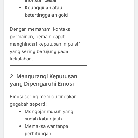
monster besar
Keunggulan atau
ketertinggalan gold
Dengan memahami konteks
permainan, pemain dapat
menghindari keputusan impulsif
yang sering berujung pada
kekalahan.
2. Mengurangi Keputusan
yang Dipengaruhi Emosi
Emosi sering memicu tindakan
gegabah seperti:
Mengejar musuh yang
sudah kabur jauh
Memaksa war tanpa
perhitungan