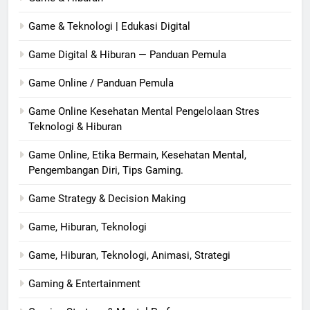
Game & Teknologi | Edukasi Digital
Game Digital & Hiburan — Panduan Pemula
Game Online / Panduan Pemula
Game Online Kesehatan Mental Pengelolaan Stres
Teknologi & Hiburan
Game Online, Etika Bermain, Kesehatan Mental,
Pengembangan Diri, Tips Gaming.
Game Strategy & Decision Making
Game, Hiburan, Teknologi
Game, Hiburan, Teknologi, Animasi, Strategi
Gaming & Entertainment