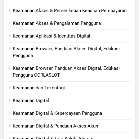
Keamanan Akses & Pemeriksaan Keaslian Pembayaran
Keamanan Akses & Pengalaman Pengguna
Keamanan Aplikasi & Identitas Digital
Keamanan Browser, Panduan Akses Digital, Edukasi
Pengguna
Keamanan Browser, Panduan Akses Digital, Edukasi
Pengguna CORLASLOT
Keamanan dan Teknologi
Keamanan Digital
Keamanan Digital & Kepercayaan Pengguna
Keamanan Digital & Panduan Akses Akun
Keamanan Digital & Tata Kelola Sistem