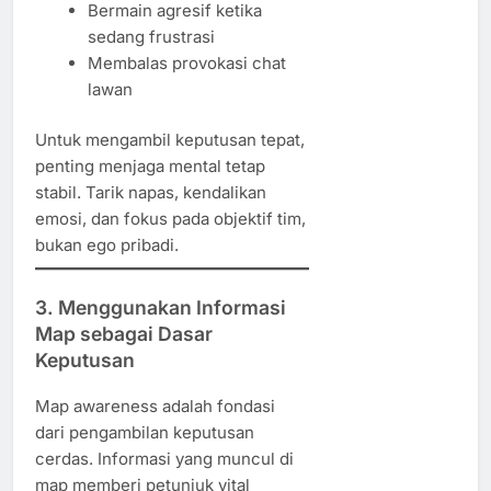
Bermain agresif ketika
sedang frustrasi
Membalas provokasi chat
lawan
Untuk mengambil keputusan tepat,
penting menjaga mental tetap
stabil. Tarik napas, kendalikan
emosi, dan fokus pada objektif tim,
bukan ego pribadi.
3. Menggunakan Informasi
Map sebagai Dasar
Keputusan
Map awareness adalah fondasi
dari pengambilan keputusan
cerdas. Informasi yang muncul di
map memberi petunjuk vital