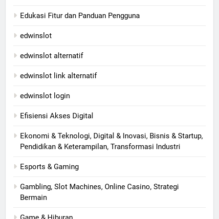
Edukasi Fitur dan Panduan Pengguna
edwinslot
edwinslot alternatif
edwinslot link alternatif
edwinslot login
Efisiensi Akses Digital
Ekonomi & Teknologi, Digital & Inovasi, Bisnis & Startup,
Pendidikan & Keterampilan, Transformasi Industri
Esports & Gaming
Gambling, Slot Machines, Online Casino, Strategi
Bermain
Game & Hiburan