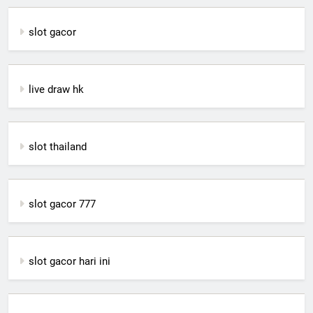
slot gacor
live draw hk
slot thailand
slot gacor 777
slot gacor hari ini