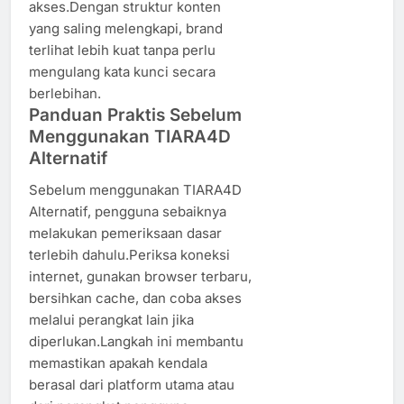
akses.Dengan struktur konten
yang saling melengkapi, brand
terlihat lebih kuat tanpa perlu
mengulang kata kunci secara
berlebihan.
Panduan Praktis Sebelum
Menggunakan TIARA4D
Alternatif
Sebelum menggunakan TIARA4D
Alternatif, pengguna sebaiknya
melakukan pemeriksaan dasar
terlebih dahulu.Periksa koneksi
internet, gunakan browser terbaru,
bersihkan cache, dan coba akses
melalui perangkat lain jika
diperlukan.Langkah ini membantu
memastikan apakah kendala
berasal dari platform utama atau