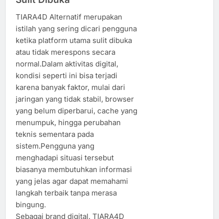
TIARA4D Alternatif merupakan
istilah yang sering dicari pengguna
ketika platform utama sulit dibuka
atau tidak merespons secara
normal.Dalam aktivitas digital,
kondisi seperti ini bisa terjadi
karena banyak faktor, mulai dari
jaringan yang tidak stabil, browser
yang belum diperbarui, cache yang
menumpuk, hingga perubahan
teknis sementara pada
sistem.Pengguna yang
menghadapi situasi tersebut
biasanya membutuhkan informasi
yang jelas agar dapat memahami
langkah terbaik tanpa merasa
bingung.
Sebagai brand digital, TIARA4D