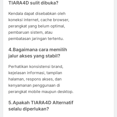
TIARA4D sulit dibuka?
Kendala dapat disebabkan oleh
koneksi internet, cache browser,
perangkat yang belum optimal,
pembaruan sistem, atau
pembatasan jaringan tertentu.
4.Bagaimana cara memilih
jalur akses yang stabil?
Perhatikan konsistensi brand,
kejelasan informasi, tampilan
halaman, respons akses, dan
kenyamanan penggunaan di
perangkat mobile maupun desktop.
5.Apakah TIARA4D Alternatif
selalu diperlukan?