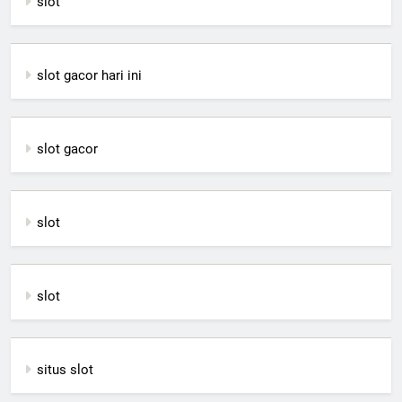
slot
slot gacor hari ini
slot gacor
slot
slot
situs slot