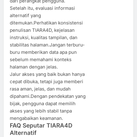
dari perangkat pengguna.
Setelah itu, evaluasi informasi
alternatif yang
ditemukan.Perhatikan konsistensi
penulisan TIARA4D, kejelasan
instruksi, kualitas tampilan, dan
stabilitas halaman.Jangan terburu-
buru memberikan data apa pun
sebelum memahami konteks
halaman dengan jelas.
Jalur akses yang baik bukan hanya
cepat dibuka, tetapi juga memberi
rasa aman, jelas, dan mudah
dipahami.Dengan pendekatan yang
bijak, pengguna dapat memilih
akses yang lebih stabil tanpa
mengabaikan keamanan.
FAQ Seputar TIARA4D
Alternatif