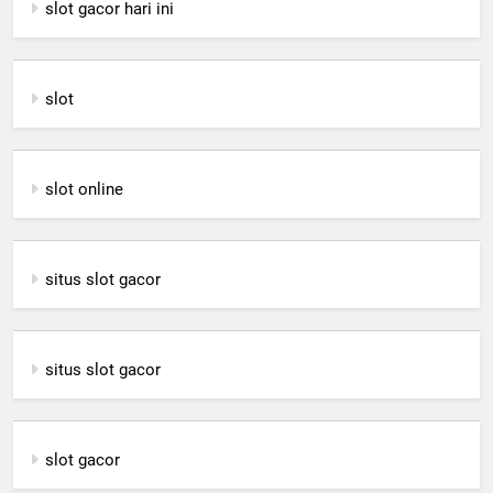
slot gacor hari ini
slot
slot online
situs slot gacor
situs slot gacor
slot gacor