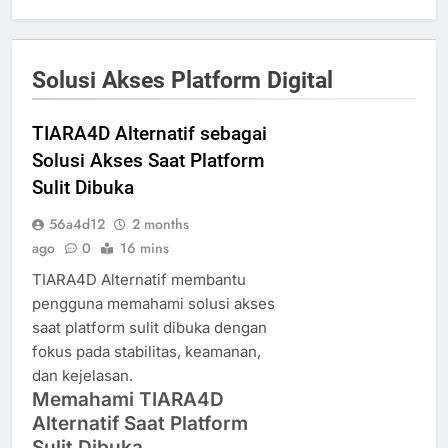
Solusi Akses Platform Digital
TIARA4D Alternatif sebagai
Solusi Akses Saat Platform
Sulit Dibuka
56a4d12
2 months
ago
0
16 mins
TIARA4D Alternatif membantu
pengguna memahami solusi akses
saat platform sulit dibuka dengan
fokus pada stabilitas, keamanan,
dan kejelasan.
Memahami TIARA4D
Alternatif Saat Platform
Sulit Dibuka