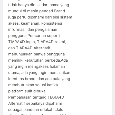
tidak hanya dinilai dari nama yang
muncul di mesin pencari.Brand
juga perlu dipahami dari sisi sistem
akses, keamanan, konsistensi
informasi, dan pengalaman
pengguna.Pencarian seperti
TIARA4D login, TIARA4D resmi,
dan TIARA4D Alternatif
menunjukkan bahwa pengguna
memiliki kebutuhan berbeda.Ada
yang ingin mengakses halaman
utama, ada yang ingin memastikan
identitas brand, dan ada pula yang
membutuhkan solusi ketika
platform sulit dibuka.
Pembahasan tentang TIARA4D
Alternatif sebaiknya dipahami
sebagai panduan edukatif.Jalur