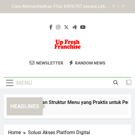
Skip
KAYA787 dengan Antarmuka Responsif untuk
to
Aktivitas Digital Modern
content
KAYA787 dan Penerapan Antarmuka yang Ringkas
serta Informatif
EDWINSLOT dengan Struktur Menu yang Praktis
untuk Pengguna Modern
Cara Memanfaatkan Fitur KAYA787 secara Lebih
Optimal
Up Fresh
Bergabunglah Dalam Bisnis Makanan
KAYA787 dengan Antarmuka Responsif untuk
NEWSLETTER
RANDOM NEWS
Aktivitas Digital Modern
Franchise
Sehat Dengan Up Fresh Franchise.
KAYA787 dan Penerapan Antarmuka yang Ringkas
Kesempatan Bisnis Dengan Tren Sehat
serta Informatif
MENU
Masa Kini.
DWINSLOT dengan Struktur Menu yang Praktis untuk Penggu
HEADLINES
 Weeks Ago
Home
Solusi Akses Platform Digital