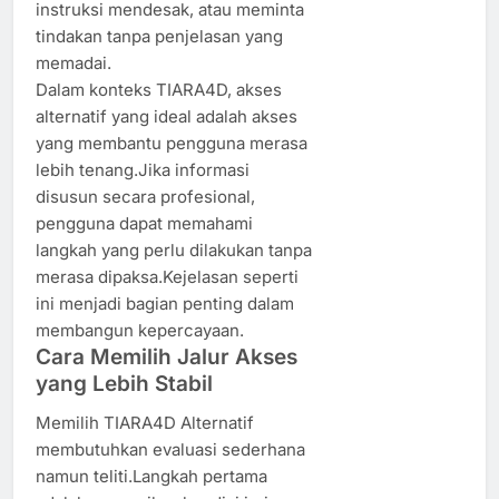
instruksi mendesak, atau meminta
tindakan tanpa penjelasan yang
memadai.
Dalam konteks TIARA4D, akses
alternatif yang ideal adalah akses
yang membantu pengguna merasa
lebih tenang.Jika informasi
disusun secara profesional,
pengguna dapat memahami
langkah yang perlu dilakukan tanpa
merasa dipaksa.Kejelasan seperti
ini menjadi bagian penting dalam
membangun kepercayaan.
Cara Memilih Jalur Akses
yang Lebih Stabil
Memilih TIARA4D Alternatif
membutuhkan evaluasi sederhana
namun teliti.Langkah pertama