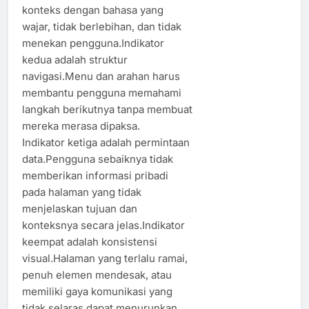
konteks dengan bahasa yang
wajar, tidak berlebihan, dan tidak
menekan pengguna.Indikator
kedua adalah struktur
navigasi.Menu dan arahan harus
membantu pengguna memahami
langkah berikutnya tanpa membuat
mereka merasa dipaksa.
Indikator ketiga adalah permintaan
data.Pengguna sebaiknya tidak
memberikan informasi pribadi
pada halaman yang tidak
menjelaskan tujuan dan
konteksnya secara jelas.Indikator
keempat adalah konsistensi
visual.Halaman yang terlalu ramai,
penuh elemen mendesak, atau
memiliki gaya komunikasi yang
tidak selaras dapat menurunkan