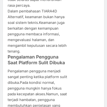
rasa percaya.
Dalam pembahasan TIARA4D
Alternatif, keamanan bukan hanya
soal sistem teknis.Keamanan juga
berkaitan dengan kemampuan
pengguna membaca informasi,
mengevaluasi halaman, dan
mengambil keputusan secara lebih
tenang.
Pengalaman Pengguna
Saat Platform Sulit Dibuka
Pengalaman pengguna menjadi
sangat penting ketika platform sulit
dibuka.Pada kondisi normal,
pengguna mungkin hanya fokus
pada kecepatan akses.Namun, saat
terjadi hambatan, pengguna
membutuhkan penjelasan yang