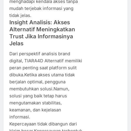
menghadapi kendala akses tanpa
mudah terjebak informasi yang
tidak jelas.
Insight Analisis: Akses
Alternatif Meningkatkan
Trust Jika Informasinya
Jelas
Dari perspektif analisis brand
digital, TIARA4D Alternatif memiliki
peran penting saat platform sulit
dibuka.Ketika akses utama tidak
berjalan optimal, pengguna
membutuhkan solusi.Namun,
solusi yang baik tetap harus
mengutamakan stabilitas,
keamanan, dan kejelasan
informasi.
Kepercayaan tidak dibangun dari
klaim besar.Kepercayaan terbentuk