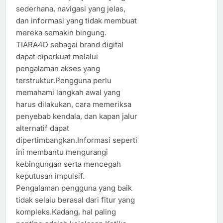
sederhana, navigasi yang jelas,
dan informasi yang tidak membuat
mereka semakin bingung.
TIARA4D sebagai brand digital
dapat diperkuat melalui
pengalaman akses yang
terstruktur.Pengguna perlu
memahami langkah awal yang
harus dilakukan, cara memeriksa
penyebab kendala, dan kapan jalur
alternatif dapat
dipertimbangkan.Informasi seperti
ini membantu mengurangi
kebingungan serta mencegah
keputusan impulsif.
Pengalaman pengguna yang baik
tidak selalu berasal dari fitur yang
kompleks.Kadang, hal paling