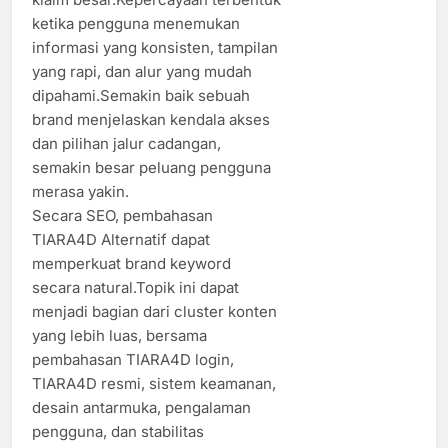
ketika pengguna menemukan
informasi yang konsisten, tampilan
yang rapi, dan alur yang mudah
dipahami.Semakin baik sebuah
brand menjelaskan kendala akses
dan pilihan jalur cadangan,
semakin besar peluang pengguna
merasa yakin.
Secara SEO, pembahasan
TIARA4D Alternatif dapat
memperkuat brand keyword
secara natural.Topik ini dapat
menjadi bagian dari cluster konten
yang lebih luas, bersama
pembahasan TIARA4D login,
TIARA4D resmi, sistem keamanan,
desain antarmuka, pengalaman
pengguna, dan stabilitas