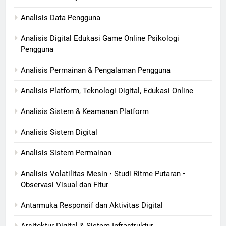
Analisis Data Pengguna
Analisis Digital Edukasi Game Online Psikologi
Pengguna
Analisis Permainan & Pengalaman Pengguna
Analisis Platform, Teknologi Digital, Edukasi Online
Analisis Sistem & Keamanan Platform
Analisis Sistem Digital
Analisis Sistem Permainan
Analisis Volatilitas Mesin • Studi Ritme Putaran •
Observasi Visual dan Fitur
Antarmuka Responsif dan Aktivitas Digital
Arsitektur Digital & Sistem Infrastruktur