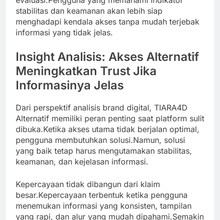
evaluasi.Pengguna yang memahami indikator
stabilitas dan keamanan akan lebih siap
menghadapi kendala akses tanpa mudah terjebak
informasi yang tidak jelas.
Insight Analisis: Akses Alternatif
Meningkatkan Trust Jika
Informasinya Jelas
Dari perspektif analisis brand digital, TIARA4D
Alternatif memiliki peran penting saat platform sulit
dibuka.Ketika akses utama tidak berjalan optimal,
pengguna membutuhkan solusi.Namun, solusi
yang baik tetap harus mengutamakan stabilitas,
keamanan, dan kejelasan informasi.
Kepercayaan tidak dibangun dari klaim
besar.Kepercayaan terbentuk ketika pengguna
menemukan informasi yang konsisten, tampilan
yang rapi, dan alur yang mudah dipahami.Semakin