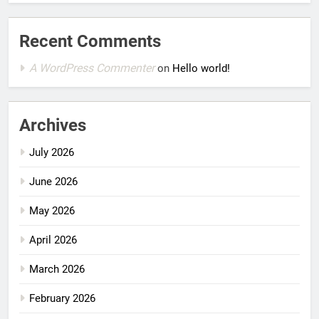
Recent Comments
A WordPress Commenter
on
Hello world!
Archives
July 2026
June 2026
May 2026
April 2026
March 2026
February 2026