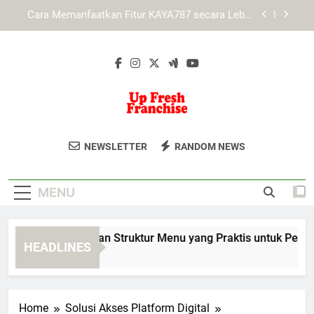
Skip
KAYA787 dengan Antarmuka Responsif untuk
to
Aktivitas Digital Modern
content
KAYA787 dan Penerapan Antarmuka yang Ringkas
serta Informatif
EDWINSLOT dengan Struktur Menu yang Praktis
untuk Pengguna Modern
Cara Memanfaatkan Fitur KAYA787 secara Lebih
Optimal
Up Fresh
Bergabunglah Dalam Bisnis Makanan
KAYA787 dengan Antarmuka Responsif untuk
NEWSLETTER
RANDOM NEWS
Aktivitas Digital Modern
Franchise
Sehat Dengan Up Fresh Franchise.
KAYA787 dan Penerapan Antarmuka yang Ringkas
Kesempatan Bisnis Dengan Tren Sehat
serta Informatif
MENU
Masa Kini.
WINSLOT dengan Struktur Menu yang Praktis untuk Penggun
HEADLINES
Weeks Ago
Home
Solusi Akses Platform Digital