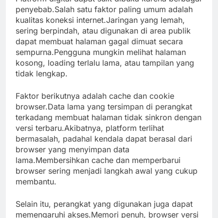
penyebab.Salah satu faktor paling umum adalah
kualitas koneksi internet.Jaringan yang lemah,
sering berpindah, atau digunakan di area publik
dapat membuat halaman gagal dimuat secara
sempurna.Pengguna mungkin melihat halaman
kosong, loading terlalu lama, atau tampilan yang
tidak lengkap.
Faktor berikutnya adalah cache dan cookie
browser.Data lama yang tersimpan di perangkat
terkadang membuat halaman tidak sinkron dengan
versi terbaru.Akibatnya, platform terlihat
bermasalah, padahal kendala dapat berasal dari
browser yang menyimpan data
lama.Membersihkan cache dan memperbarui
browser sering menjadi langkah awal yang cukup
membantu.
Selain itu, perangkat yang digunakan juga dapat
memengaruhi akses.Memori penuh, browser versi