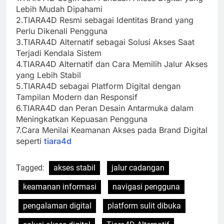
Lebih Mudah Dipahami
2.TIARA4D Resmi sebagai Identitas Brand yang
Perlu Dikenali Pengguna
3.TIARA4D Alternatif sebagai Solusi Akses Saat
Terjadi Kendala Sistem
4.TIARA4D Alternatif dan Cara Memilih Jalur Akses
yang Lebih Stabil
5.TIARA4D sebagai Platform Digital dengan
Tampilan Modern dan Responsif
6.TIARA4D dan Peran Desain Antarmuka dalam
Meningkatkan Kepuasan Pengguna
7.Cara Menilai Keamanan Akses pada Brand Digital
seperti
tiara4d
Tagged:
akses stabil
jalur cadangan
keamanan informasi
navigasi pengguna
pengalaman digital
platform sulit dibuka