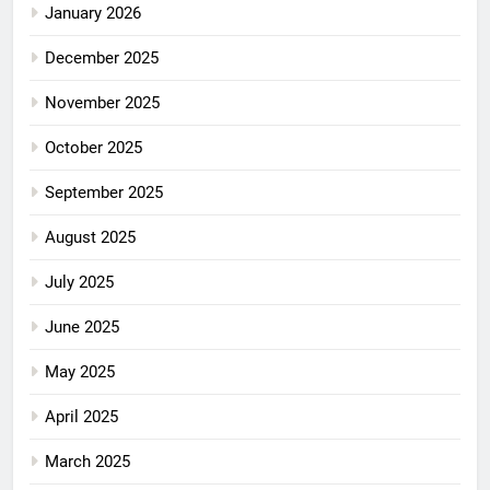
January 2026
December 2025
November 2025
October 2025
September 2025
August 2025
July 2025
June 2025
May 2025
April 2025
March 2025