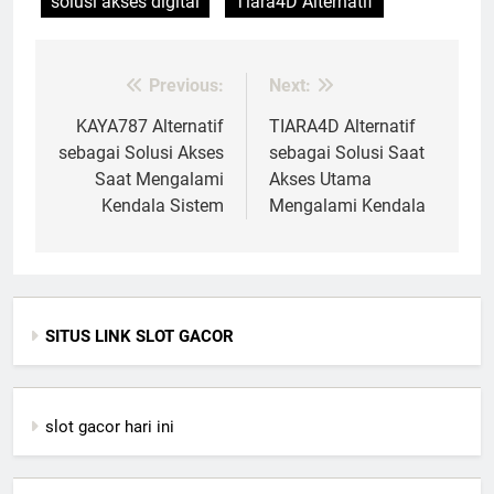
solusi akses digital
Tiara4D Alternatif
Previous:
Next:
Post
navigation
KAYA787 Alternatif
TIARA4D Alternatif
sebagai Solusi Akses
sebagai Solusi Saat
Saat Mengalami
Akses Utama
Kendala Sistem
Mengalami Kendala
SITUS LINK SLOT GACOR
slot gacor hari ini