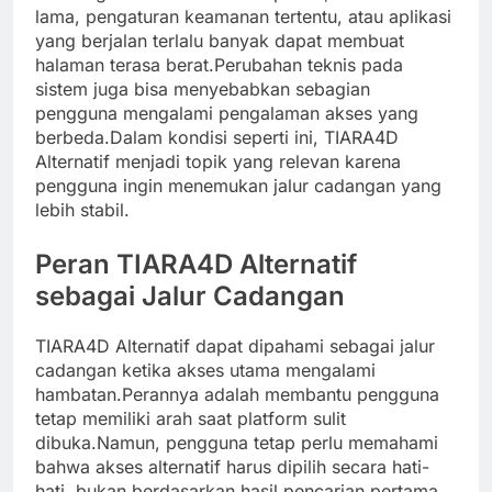
lama, pengaturan keamanan tertentu, atau aplikasi
yang berjalan terlalu banyak dapat membuat
halaman terasa berat.Perubahan teknis pada
sistem juga bisa menyebabkan sebagian
pengguna mengalami pengalaman akses yang
berbeda.Dalam kondisi seperti ini, TIARA4D
Alternatif menjadi topik yang relevan karena
pengguna ingin menemukan jalur cadangan yang
lebih stabil.
Peran TIARA4D Alternatif
sebagai Jalur Cadangan
TIARA4D Alternatif dapat dipahami sebagai jalur
cadangan ketika akses utama mengalami
hambatan.Perannya adalah membantu pengguna
tetap memiliki arah saat platform sulit
dibuka.Namun, pengguna tetap perlu memahami
bahwa akses alternatif harus dipilih secara hati-
hati, bukan berdasarkan hasil pencarian pertama