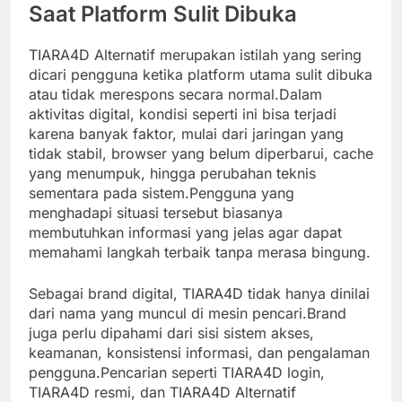
Saat Platform Sulit Dibuka
TIARA4D Alternatif merupakan istilah yang sering
dicari pengguna ketika platform utama sulit dibuka
atau tidak merespons secara normal.Dalam
aktivitas digital, kondisi seperti ini bisa terjadi
karena banyak faktor, mulai dari jaringan yang
tidak stabil, browser yang belum diperbarui, cache
yang menumpuk, hingga perubahan teknis
sementara pada sistem.Pengguna yang
menghadapi situasi tersebut biasanya
membutuhkan informasi yang jelas agar dapat
memahami langkah terbaik tanpa merasa bingung.
Sebagai brand digital, TIARA4D tidak hanya dinilai
dari nama yang muncul di mesin pencari.Brand
juga perlu dipahami dari sisi sistem akses,
keamanan, konsistensi informasi, dan pengalaman
pengguna.Pencarian seperti TIARA4D login,
TIARA4D resmi, dan TIARA4D Alternatif