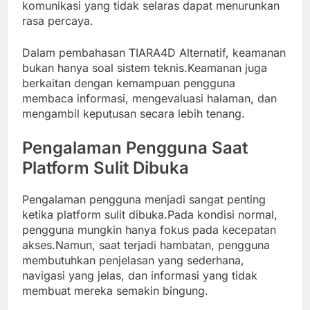
komunikasi yang tidak selaras dapat menurunkan
rasa percaya.
Dalam pembahasan TIARA4D Alternatif, keamanan
bukan hanya soal sistem teknis.Keamanan juga
berkaitan dengan kemampuan pengguna
membaca informasi, mengevaluasi halaman, dan
mengambil keputusan secara lebih tenang.
Pengalaman Pengguna Saat
Platform Sulit Dibuka
Pengalaman pengguna menjadi sangat penting
ketika platform sulit dibuka.Pada kondisi normal,
pengguna mungkin hanya fokus pada kecepatan
akses.Namun, saat terjadi hambatan, pengguna
membutuhkan penjelasan yang sederhana,
navigasi yang jelas, dan informasi yang tidak
membuat mereka semakin bingung.