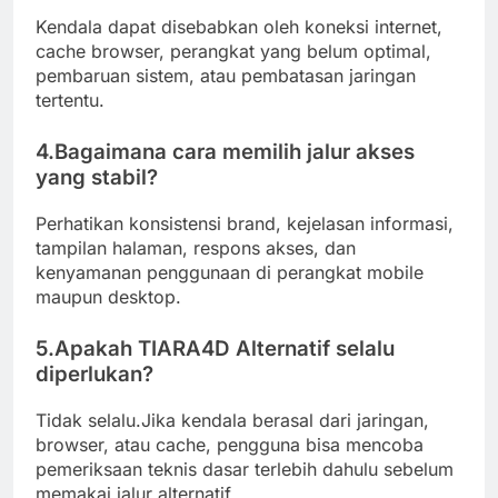
Kendala dapat disebabkan oleh koneksi internet,
cache browser, perangkat yang belum optimal,
pembaruan sistem, atau pembatasan jaringan
tertentu.
4.Bagaimana cara memilih jalur akses
yang stabil?
Perhatikan konsistensi brand, kejelasan informasi,
tampilan halaman, respons akses, dan
kenyamanan penggunaan di perangkat mobile
maupun desktop.
5.Apakah TIARA4D Alternatif selalu
diperlukan?
Tidak selalu.Jika kendala berasal dari jaringan,
browser, atau cache, pengguna bisa mencoba
pemeriksaan teknis dasar terlebih dahulu sebelum
memakai jalur alternatif.