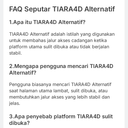
FAQ Seputar TIARA4D Alternatif
1.Apa itu TIARA4D Alternatif?
TIARA4D Alternatif adalah istilah yang digunakan
untuk membahas jalur akses cadangan ketika
platform utama sulit dibuka atau tidak berjalan
stabil.
2.Mengapa pengguna mencari TIARA4D
Alternatif?
Pengguna biasanya mencari TIARA4D Alternatif
saat halaman utama lambat, sulit dibuka, atau
membutuhkan jalur akses yang lebih stabil dan
jelas.
3.Apa penyebab platform TIARA4D sulit
dibuka?