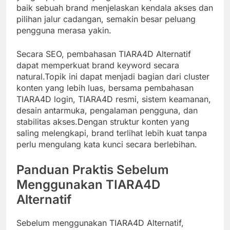
baik sebuah brand menjelaskan kendala akses dan
pilihan jalur cadangan, semakin besar peluang
pengguna merasa yakin.
Secara SEO, pembahasan TIARA4D Alternatif
dapat memperkuat brand keyword secara
natural.Topik ini dapat menjadi bagian dari cluster
konten yang lebih luas, bersama pembahasan
TIARA4D login, TIARA4D resmi, sistem keamanan,
desain antarmuka, pengalaman pengguna, dan
stabilitas akses.Dengan struktur konten yang
saling melengkapi, brand terlihat lebih kuat tanpa
perlu mengulang kata kunci secara berlebihan.
Panduan Praktis Sebelum
Menggunakan TIARA4D
Alternatif
Sebelum menggunakan TIARA4D Alternatif,