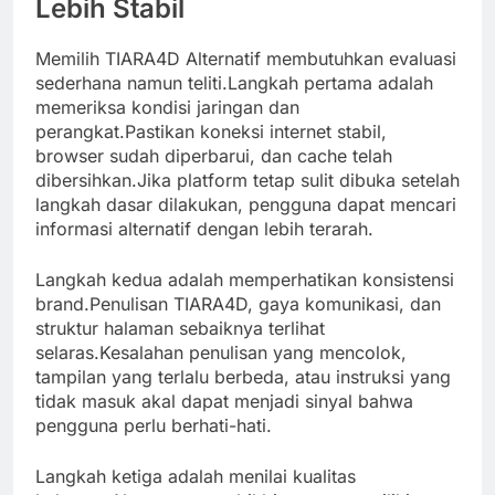
Lebih Stabil
Memilih TIARA4D Alternatif membutuhkan evaluasi
sederhana namun teliti.Langkah pertama adalah
memeriksa kondisi jaringan dan
perangkat.Pastikan koneksi internet stabil,
browser sudah diperbarui, dan cache telah
dibersihkan.Jika platform tetap sulit dibuka setelah
langkah dasar dilakukan, pengguna dapat mencari
informasi alternatif dengan lebih terarah.
Langkah kedua adalah memperhatikan konsistensi
brand.Penulisan TIARA4D, gaya komunikasi, dan
struktur halaman sebaiknya terlihat
selaras.Kesalahan penulisan yang mencolok,
tampilan yang terlalu berbeda, atau instruksi yang
tidak masuk akal dapat menjadi sinyal bahwa
pengguna perlu berhati-hati.
Langkah ketiga adalah menilai kualitas