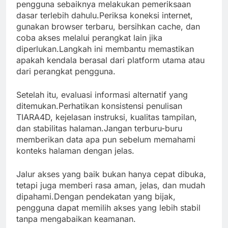
pengguna sebaiknya melakukan pemeriksaan
dasar terlebih dahulu.Periksa koneksi internet,
gunakan browser terbaru, bersihkan cache, dan
coba akses melalui perangkat lain jika
diperlukan.Langkah ini membantu memastikan
apakah kendala berasal dari platform utama atau
dari perangkat pengguna.
Setelah itu, evaluasi informasi alternatif yang
ditemukan.Perhatikan konsistensi penulisan
TIARA4D, kejelasan instruksi, kualitas tampilan,
dan stabilitas halaman.Jangan terburu-buru
memberikan data apa pun sebelum memahami
konteks halaman dengan jelas.
Jalur akses yang baik bukan hanya cepat dibuka,
tetapi juga memberi rasa aman, jelas, dan mudah
dipahami.Dengan pendekatan yang bijak,
pengguna dapat memilih akses yang lebih stabil
tanpa mengabaikan keamanan.