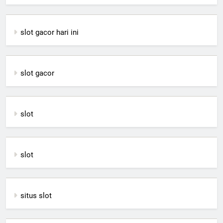
slot gacor hari ini
slot gacor
slot
slot
situs slot