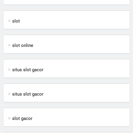
slot
slot online
situs slot gacor
situs slot gacor
slot gacor