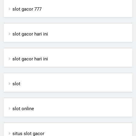
slot gacor 777
slot gacor hari ini
slot gacor hari ini
slot
slot online
situs slot gacor