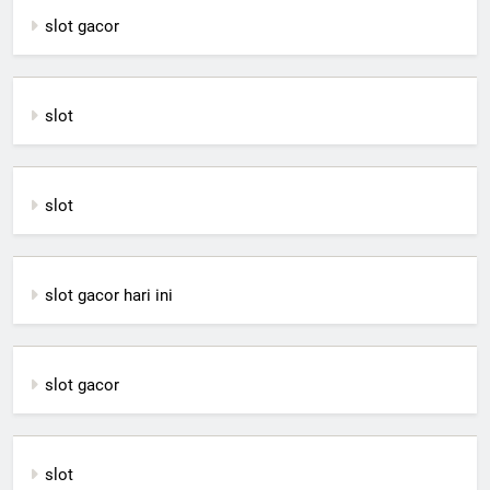
slot gacor
slot
slot
slot gacor hari ini
slot gacor
slot