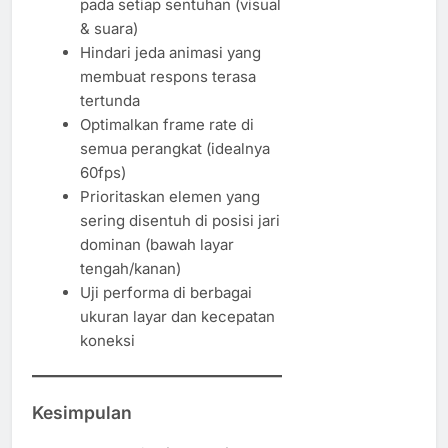
pada setiap sentuhan (visual
& suara)
Hindari jeda animasi yang
membuat respons terasa
tertunda
Optimalkan frame rate di
semua perangkat (idealnya
60fps)
Prioritaskan elemen yang
sering disentuh di posisi jari
dominan (bawah layar
tengah/kanan)
Uji performa di berbagai
ukuran layar dan kecepatan
koneksi
Kesimpulan