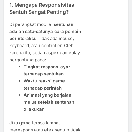
1. Mengapa Responsivitas
Sentuh Sangat Penting?
Di perangkat mobile,
sentuhan
adalah satu-satunya cara pemain
berinteraksi
. Tidak ada mouse,
keyboard, atau controller. Oleh
karena itu, setiap aspek gameplay
bergantung pada:
Tingkat respons layar
terhadap sentuhan
Waktu reaksi game
terhadap perintah
Animasi yang berjalan
mulus setelah sentuhan
dilakukan
Jika game terasa lambat
merespons atau efek sentuh tidak