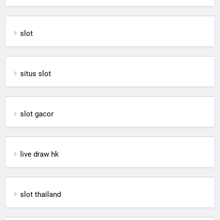
slot
situs slot
slot gacor
live draw hk
slot thailand