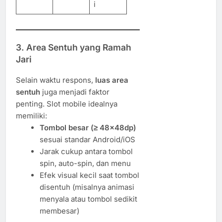
i
3. Area Sentuh yang Ramah
Jari
Selain waktu respons,
luas area
sentuh
juga menjadi faktor
penting. Slot mobile idealnya
memiliki:
Tombol besar (≥ 48x48dp)
sesuai standar Android/iOS
Jarak cukup antara tombol
spin, auto-spin, dan menu
Efek visual kecil saat tombol
disentuh (misalnya animasi
menyala atau tombol sedikit
membesar)