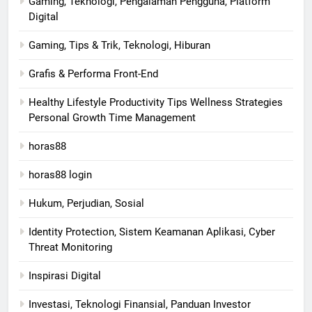
Gaming, Teknologi, Pengalaman Pengguna, Platform
Digital
Gaming, Tips & Trik, Teknologi, Hiburan
Grafis & Performa Front-End
Healthy Lifestyle Productivity Tips Wellness Strategies
Personal Growth Time Management
horas88
horas88 login
Hukum, Perjudian, Sosial
Identity Protection, Sistem Keamanan Aplikasi, Cyber
Threat Monitoring
Inspirasi Digital
Investasi, Teknologi Finansial, Panduan Investor