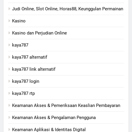
Judi Online, Slot Online, Horas88, Keunggulan Permainan
Kasino
Kasino dan Perjudian Online
kaya787
kaya787 alternatif
kaya787 link alternatif
kaya787 login
kaya787 rtp
Keamanan Akses & Pemeriksaan Keaslian Pembayaran
Keamanan Akses & Pengalaman Pengguna
Keamanan Aplikasi & Identitas Digital