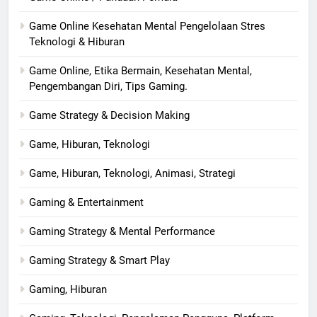
Game Online Kesehatan Mental Pengelolaan Stres
Teknologi & Hiburan
Game Online, Etika Bermain, Kesehatan Mental,
Pengembangan Diri, Tips Gaming.
Game Strategy & Decision Making
Game, Hiburan, Teknologi
Game, Hiburan, Teknologi, Animasi, Strategi
Gaming & Entertainment
Gaming Strategy & Mental Performance
Gaming Strategy & Smart Play
Gaming, Hiburan