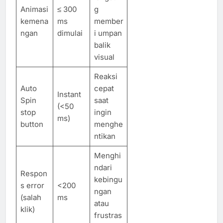
Animasi
≤ 300
g
kemena
ms
member
ngan
dimulai
i umpan
balik
visual
Reaksi
Auto
cepat
Instant
Spin
saat
(<50
stop
ingin
ms)
button
menghe
ntikan
Menghi
ndari
Respon
kebingu
s error
<200
ngan
(salah
ms
atau
klik)
frustras