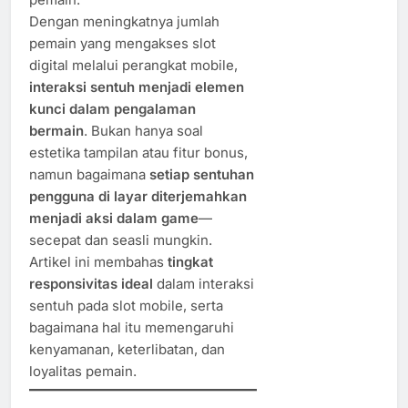
Dengan meningkatnya jumlah
pemain yang mengakses slot
digital melalui perangkat mobile,
interaksi sentuh menjadi elemen
kunci dalam pengalaman
bermain
. Bukan hanya soal
estetika tampilan atau fitur bonus,
namun bagaimana
setiap sentuhan
pengguna di layar diterjemahkan
menjadi aksi dalam game
—
secepat dan seasli mungkin.
Artikel ini membahas
tingkat
responsivitas ideal
dalam interaksi
sentuh pada slot mobile, serta
bagaimana hal itu memengaruhi
kenyamanan, keterlibatan, dan
loyalitas pemain.