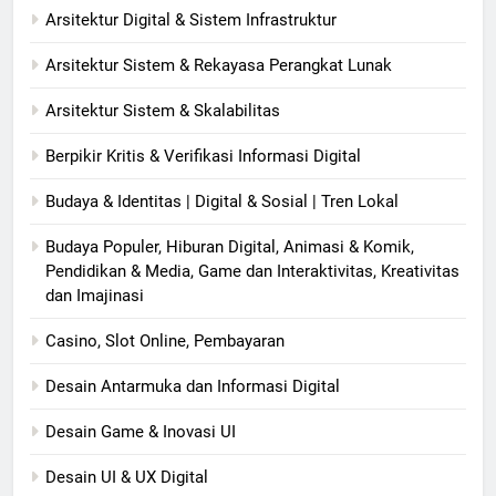
Arsitektur Digital & Sistem Infrastruktur
Arsitektur Sistem & Rekayasa Perangkat Lunak
Arsitektur Sistem & Skalabilitas
Berpikir Kritis & Verifikasi Informasi Digital
Budaya & Identitas | Digital & Sosial | Tren Lokal
Budaya Populer, Hiburan Digital, Animasi & Komik,
Pendidikan & Media, Game dan Interaktivitas, Kreativitas
dan Imajinasi
Casino, Slot Online, Pembayaran
Desain Antarmuka dan Informasi Digital
Desain Game & Inovasi UI
Desain UI & UX Digital