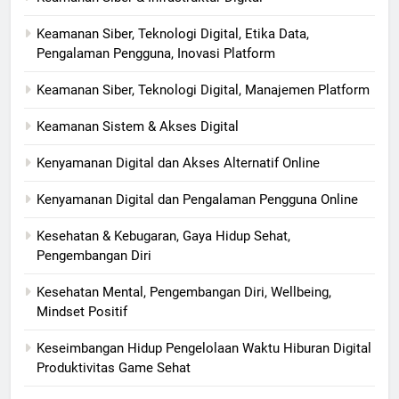
Keamanan Siber, Teknologi Digital, Etika Data,
Pengalaman Pengguna, Inovasi Platform
Keamanan Siber, Teknologi Digital, Manajemen Platform
Keamanan Sistem & Akses Digital
Kenyamanan Digital dan Akses Alternatif Online
Kenyamanan Digital dan Pengalaman Pengguna Online
Kesehatan & Kebugaran, Gaya Hidup Sehat,
Pengembangan Diri
Kesehatan Mental, Pengembangan Diri, Wellbeing,
Mindset Positif
Keseimbangan Hidup Pengelolaan Waktu Hiburan Digital
Produktivitas Game Sehat