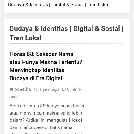
Budaya & Identitas | Digital & Sosial | Tren Lokal
Budaya & Identitas | Digital & Sosial |
Tren Lokal
Horas 88: Sekadar Nama
atau Punya Makna Tertentu?
Menyingkap Identitas
Budaya di Era Digital
56a4d12
1 year ago
0
6
mins
Apakah Horas 88 hanya nama biasa
atau menyimpan makna yang lebih
dalam? Artikel ini mengulas filosofi
dan nilai budaya di balik nama