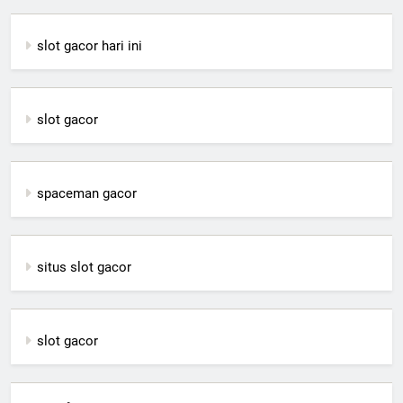
slot gacor hari ini
slot gacor
spaceman gacor
situs slot gacor
slot gacor