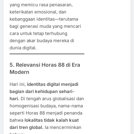
yang memicu rasa penasaran,
keterikatan emosional, dan
kebanggaan identitas—terutama
bagi generasi muda yang mencari
cara untuk tetap terhubung
dengan akar budaya mereka di
dunia digital.
5. Relevansi Horas 88 di Era
Modern
Hari ini,
identitas digital menjadi
bagian dari kehidupan sehari-
hari.
Di tengah arus globalisasi dan
homogenisasi budaya, nama-nama
seperti Horas 88 menjadi penanda
bahwa
lokalitas tidak kalah kuat
dari tren global.
Ia mencerminkan