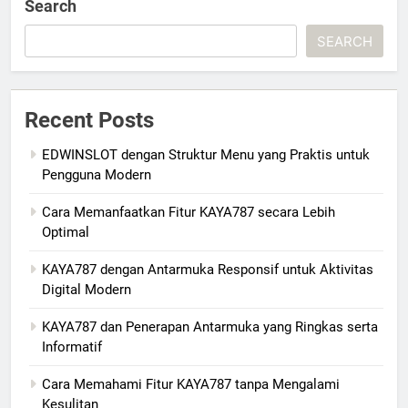
Search
SEARCH
Recent Posts
EDWINSLOT dengan Struktur Menu yang Praktis untuk
Pengguna Modern
Cara Memanfaatkan Fitur KAYA787 secara Lebih
Optimal
KAYA787 dengan Antarmuka Responsif untuk Aktivitas
Digital Modern
KAYA787 dan Penerapan Antarmuka yang Ringkas serta
Informatif
Cara Memahami Fitur KAYA787 tanpa Mengalami
Kesulitan