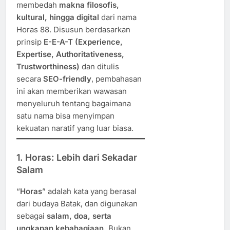
membedah
makna filosofis,
kultural, hingga digital
dari nama
Horas 88. Disusun berdasarkan
prinsip
E-E-A-T (Experience,
Expertise, Authoritativeness,
Trustworthiness)
dan ditulis
secara
SEO-friendly
, pembahasan
ini akan memberikan wawasan
menyeluruh tentang bagaimana
satu nama bisa menyimpan
kekuatan naratif yang luar biasa.
1. Horas: Lebih dari Sekadar
Salam
“
Horas
” adalah kata yang berasal
dari budaya Batak, dan digunakan
sebagai
salam, doa, serta
ungkapan kebahagiaan.
Bukan