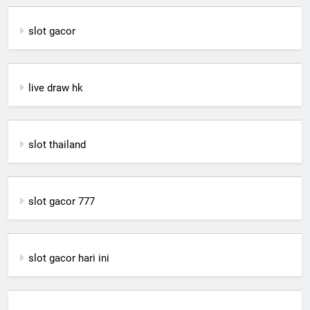
slot gacor
live draw hk
slot thailand
slot gacor 777
slot gacor hari ini