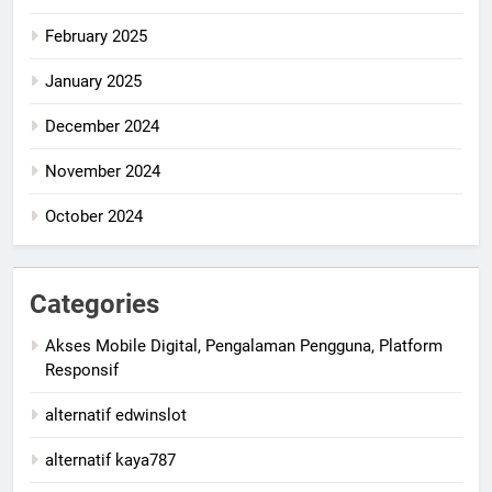
February 2025
January 2025
December 2024
November 2024
October 2024
Categories
Akses Mobile Digital, Pengalaman Pengguna, Platform
Responsif
alternatif edwinslot
alternatif kaya787