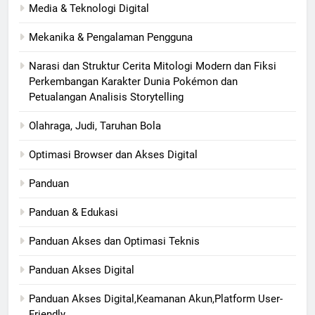
Media & Teknologi Digital
Mekanika & Pengalaman Pengguna
Narasi dan Struktur Cerita Mitologi Modern dan Fiksi
Perkembangan Karakter Dunia Pokémon dan
Petualangan Analisis Storytelling
Olahraga, Judi, Taruhan Bola
Optimasi Browser dan Akses Digital
Panduan
Panduan & Edukasi
Panduan Akses dan Optimasi Teknis
Panduan Akses Digital
Panduan Akses Digital,Keamanan Akun,Platform User-
Friendly