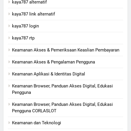
kaya787 alternatif
kaya787 link alternatif
kaya787 login
kaya787 rtp
Keamanan Akses & Pemeriksaan Keaslian Pembayaran
Keamanan Akses & Pengalaman Pengguna
Keamanan Aplikasi & Identitas Digital
Keamanan Browser, Panduan Akses Digital, Edukasi
Pengguna
Keamanan Browser, Panduan Akses Digital, Edukasi
Pengguna CORLASLOT
Keamanan dan Teknologi