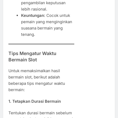
pengambilan keputusan
lebih rasional.
Keuntungan:
Cocok untuk
pemain yang menginginkan
suasana bermain yang
tenang.
Tips Mengatur Waktu
Bermain Slot
Untuk memaksimalkan hasil
bermain slot, berikut adalah
beberapa tips mengatur waktu
bermain:
1. Tetapkan Durasi Bermain
Tentukan durasi bermain sebelum