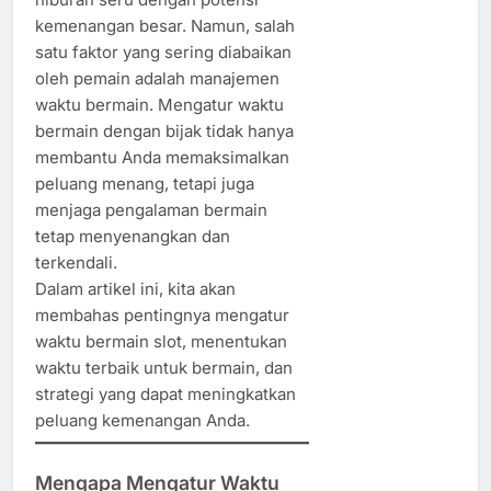
kemenangan besar. Namun, salah
satu faktor yang sering diabaikan
oleh pemain adalah manajemen
waktu bermain. Mengatur waktu
bermain dengan bijak tidak hanya
membantu Anda memaksimalkan
peluang menang, tetapi juga
menjaga pengalaman bermain
tetap menyenangkan dan
terkendali.
Dalam artikel ini, kita akan
membahas pentingnya mengatur
waktu bermain slot, menentukan
waktu terbaik untuk bermain, dan
strategi yang dapat meningkatkan
peluang kemenangan Anda.
Mengapa Mengatur Waktu