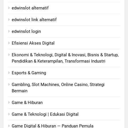
edwinslot alternatif
edwinslot link alternatif
edwinslot login
Efisiensi Akses Digital
Ekonomi & Teknologi, Digital & Inovasi, Bisnis & Startup,
Pendidikan & Keterampilan, Transformasi Industri
Esports & Gaming
Gambling, Slot Machines, Online Casino, Strategi
Bermain
Game & Hiburan
Game & Teknologi | Edukasi Digital
Game Digital & Hiburan — Panduan Pemula