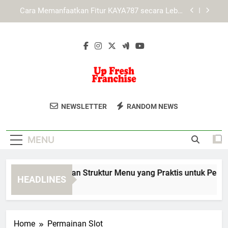
Skip
KAYA787 dengan Antarmuka Responsif untuk
to
Aktivitas Digital Modern
content
KAYA787 dan Penerapan Antarmuka yang Ringkas
serta Informatif
EDWINSLOT dengan Struktur Menu yang Praktis
untuk Pengguna Modern
Cara Memanfaatkan Fitur KAYA787 secara Lebih
Optimal
Up Fresh
Bergabunglah Dalam Bisnis Makanan
KAYA787 dengan Antarmuka Responsif untuk
NEWSLETTER
RANDOM NEWS
Aktivitas Digital Modern
Franchise
Sehat Dengan Up Fresh Franchise.
KAYA787 dan Penerapan Antarmuka yang Ringkas
Kesempatan Bisnis Dengan Tren Sehat
serta Informatif
MENU
Masa Kini.
DWINSLOT dengan Struktur Menu yang Praktis untuk Penggun
HEADLINES
Weeks Ago
Home
Permainan Slot