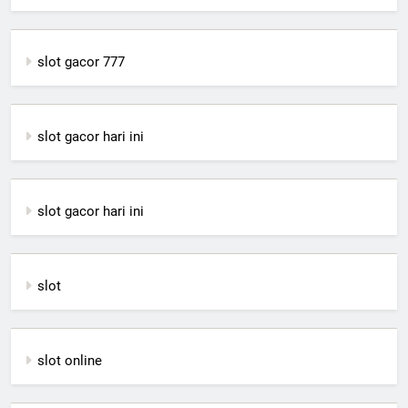
slot gacor 777
slot gacor hari ini
slot gacor hari ini
slot
slot online