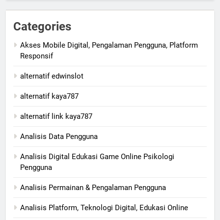
Categories
Akses Mobile Digital, Pengalaman Pengguna, Platform
Responsif
alternatif edwinslot
alternatif kaya787
alternatif link kaya787
Analisis Data Pengguna
Analisis Digital Edukasi Game Online Psikologi
Pengguna
Analisis Permainan & Pengalaman Pengguna
Analisis Platform, Teknologi Digital, Edukasi Online