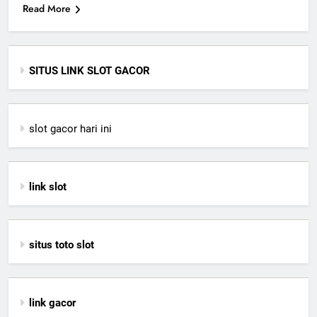
Read More
SITUS LINK SLOT GACOR
slot gacor hari ini
link slot
situs toto slot
link gacor