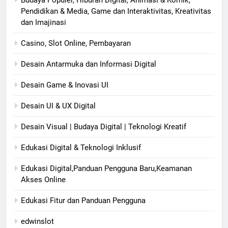
Budaya Populer, Hiburan Digital, Animasi & Komik,
Pendidikan & Media, Game dan Interaktivitas, Kreativitas
dan Imajinasi
Casino, Slot Online, Pembayaran
Desain Antarmuka dan Informasi Digital
Desain Game & Inovasi UI
Desain UI & UX Digital
Desain Visual | Budaya Digital | Teknologi Kreatif
Edukasi Digital & Teknologi Inklusif
Edukasi Digital,Panduan Pengguna Baru,Keamanan
Akses Online
Edukasi Fitur dan Panduan Pengguna
edwinslot