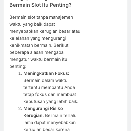
Bermain Slot Itu Penting?
Bermain slot tanpa manajemen
waktu yang baik dapat
menyebabkan kerugian besar atau
kelelahan yang mengurangi
kenikmatan bermain. Berikut
beberapa alasan mengapa
mengatur waktu bermain itu
penting:
Meningkatkan Fokus:
Bermain dalam waktu
tertentu membantu Anda
tetap fokus dan membuat
keputusan yang lebih baik.
Mengurangi Risiko
Kerugian:
Bermain terlalu
lama dapat menyebabkan
kerugian besar karena