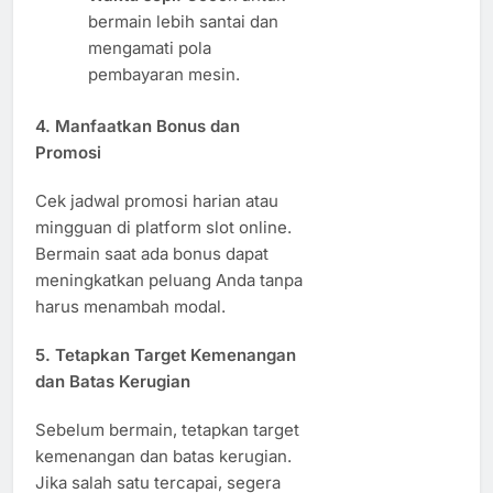
bermain lebih santai dan
mengamati pola
pembayaran mesin.
4. Manfaatkan Bonus dan
Promosi
Cek jadwal promosi harian atau
mingguan di platform slot online.
Bermain saat ada bonus dapat
meningkatkan peluang Anda tanpa
harus menambah modal.
5. Tetapkan Target Kemenangan
dan Batas Kerugian
Sebelum bermain, tetapkan target
kemenangan dan batas kerugian.
Jika salah satu tercapai, segera