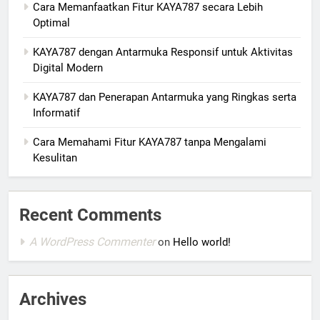
Cara Memanfaatkan Fitur KAYA787 secara Lebih
Optimal
KAYA787 dengan Antarmuka Responsif untuk Aktivitas
Digital Modern
KAYA787 dan Penerapan Antarmuka yang Ringkas serta
Informatif
Cara Memahami Fitur KAYA787 tanpa Mengalami
Kesulitan
Recent Comments
A WordPress Commenter
on
Hello world!
Archives