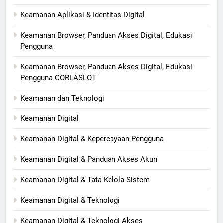
Keamanan Aplikasi & Identitas Digital
Keamanan Browser, Panduan Akses Digital, Edukasi
Pengguna
Keamanan Browser, Panduan Akses Digital, Edukasi
Pengguna CORLASLOT
Keamanan dan Teknologi
Keamanan Digital
Keamanan Digital & Kepercayaan Pengguna
Keamanan Digital & Panduan Akses Akun
Keamanan Digital & Tata Kelola Sistem
Keamanan Digital & Teknologi
Keamanan Digital & Teknologi Akses