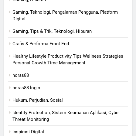
Gaming, Teknologi, Pengalaman Pengguna, Platform
Digital
Gaming, Tips & Trik, Teknologi, Hiburan
Grafis & Performa Front-End
Healthy Lifestyle Productivity Tips Wellness Strategies
Personal Growth Time Management
horas88
horas88 login
Hukum, Perjudian, Sosial
Identity Protection, Sistem Keamanan Aplikasi, Cyber
Threat Monitoring
Inspirasi Digital