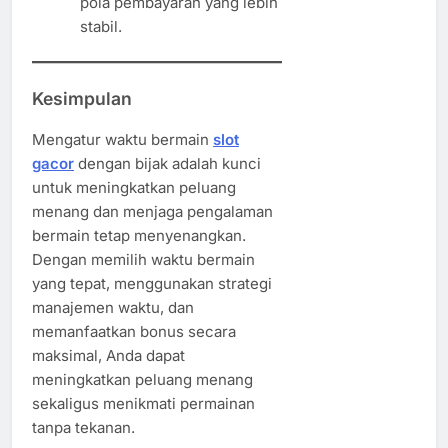
pola pembayaran yang lebih
stabil.
Kesimpulan
Mengatur waktu bermain
slot
gacor
dengan bijak adalah kunci
untuk meningkatkan peluang
menang dan menjaga pengalaman
bermain tetap menyenangkan.
Dengan memilih waktu bermain
yang tepat, menggunakan strategi
manajemen waktu, dan
memanfaatkan bonus secara
maksimal, Anda dapat
meningkatkan peluang menang
sekaligus menikmati permainan
tanpa tekanan.