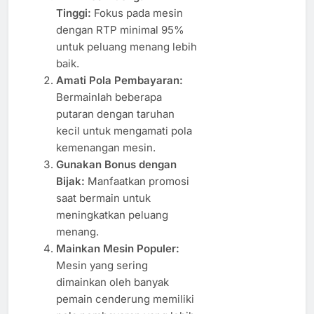
Tinggi:
Fokus pada mesin
dengan RTP minimal 95%
untuk peluang menang lebih
baik.
Amati Pola Pembayaran:
Bermainlah beberapa
putaran dengan taruhan
kecil untuk mengamati pola
kemenangan mesin.
Gunakan Bonus dengan
Bijak:
Manfaatkan promosi
saat bermain untuk
meningkatkan peluang
menang.
Mainkan Mesin Populer:
Mesin yang sering
dimainkan oleh banyak
pemain cenderung memiliki