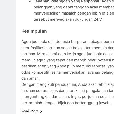
Layanan Pelanggan yang Responsif
: Agen 
pelanggan yang cepat tanggap akan memba
menyelesaikan masalah dengan lebih efisien
tersebut menyediakan dukungan 24/7.
Kesimpulan
Agen judi bola di Indonesia berperan sebagai peran
memfasilitasi taruhan sepak bola antara pemain da
taruhan. Memahami cara kerja agen judi bola dap
memilih agen yang tepat dan menghindari potensi m
pastikan agen yang Anda pilih memiliki reputasi y
odds kompetitif, serta menyediakan layanan pelan
dan aman.
Dengan mengikuti panduan ini, Anda akan lebih s
taruhan secara bijak dan menikmati pengalaman tar
menguntungkan dan aman. Ingat, perjudian selalu m
bertaruhlah dengan bijak dan bertanggung jawab.
Read More