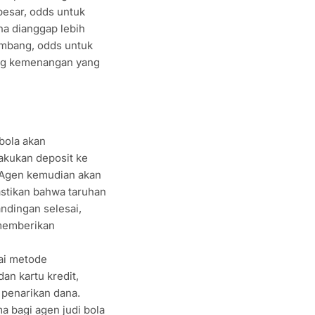
besar, odds untuk
na dianggap lebih
eimbang, odds untuk
ang kemenangan yang
bola akan
lakukan deposit ke
 Agen kemudian akan
stikan bahwa taruhan
ndingan selesai,
 memberikan
ai metode
an kartu kredit,
penarikan dana.
a bagi agen judi bola