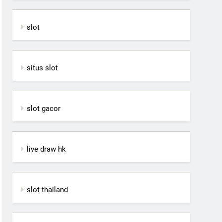
slot
situs slot
slot gacor
live draw hk
slot thailand