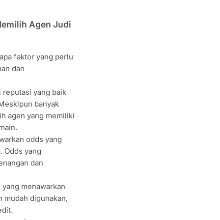
emilih Agen Judi
apa faktor yang perlu
man dan
i reputasi yang baik
. Meskipun banyak
ih agen yang memiliki
main.
awarkan odds yang
a. Odds yang
menangan dan
en yang menawarkan
n mudah digunakan,
dit.