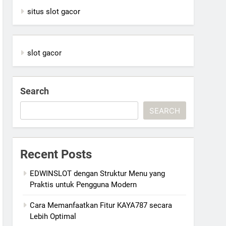
situs slot gacor
slot gacor
Search
SEARCH
Recent Posts
EDWINSLOT dengan Struktur Menu yang
Praktis untuk Pengguna Modern
Cara Memanfaatkan Fitur KAYA787 secara
Lebih Optimal