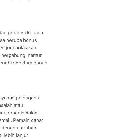
dan promosi kepada
isa berupa bonus
en judi bola akan
u bergabung, namun
ipenuhi sebelum bonus
layanan pelanggan
salah atau
ini tersedia dalam
 email. Pemain dapat
 dengan taruhan
 lebih lanjut