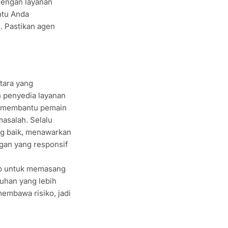
dengan layanan
ntu Anda
. Pastikan agen
tara yang
n penyedia layanan
at membantu pemain
asalah. Selalu
ang baik, menawarkan
ggan yang responsif
iap untuk memasang
uhan yang lebih
embawa risiko, jadi