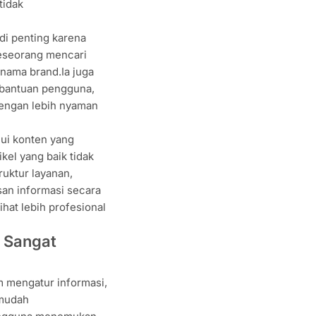
tidak
di penting karena
seseorang mencari
 nama brand.Ia juga
 bantuan pengguna,
dengan lebih nyaman
ui konten yang
el yang baik tidak
uktur layanan,
an informasi secara
ihat lebih profesional
 Sangat
m mengatur informasi,
 mudah