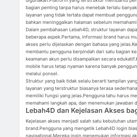
digunakan.Platform yang terstruktur membantu 
bagian penting tanpa harus menebak terlalu banyak
layanan yang tidak tertata dapat membuat pengguna
bahkan meninggalkan halaman sebelum memahami 
Dalam pembahasan Lebah4D, struktur layanan dapat 
beberapa aspek.Pertama, informasi brand harus mu
akses perlu dijelaskan dengan bahasa yang jelas.Ke
membantu pengguna berpindah dari satu bagian ke 
keamanan akun perlu disampaikan secara edukatif
mobile harus tetap nyaman karena banyak penggu
melalui ponsel.
Struktur yang baik tidak selalu berarti tampilan yan
layanan yang terstruktur biasanya terasa sederhana
memiliki fungsi yang jelas.Pengguna tahu harus m
memahami langkah apa, dan menemukan jawaban di
Lebah4D dan Kejelasan Akses ba
Kejelasan akses menjadi salah satu kebutuhan uta
brand.Pengguna yang mengetik Lebah4D login biasa
navigational.Mereka ingin menemukan informasi a