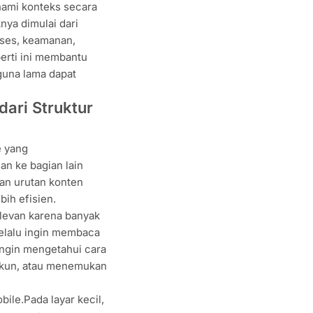
ami konteks secara
nya dimulai dari
kses, keamanan,
erti ini membantu
guna lama dapat
dari Struktur
e yang
an ke bagian lain
dan urutan konten
ih efisien.
elevan karena banyak
selalu ingin membaca
ingin mengetahui cara
akun, atau menemukan
ile.Pada layar kecil,