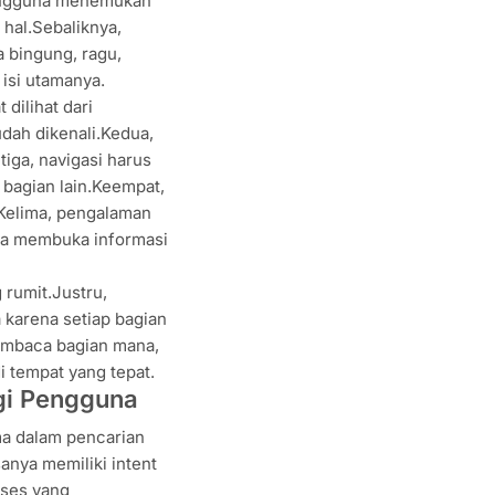
pengguna menemukan
 hal.Sebaliknya,
 bingung, ragu,
isi utamanya.
dilihat dari
dah dikenali.Kedua,
tiga, navigasi harus
bagian lain.Keempat,
.Kelima, pengalaman
na membuka informasi
g rumit.Justru,
 karena setiap bagian
embaca bagian mana,
 tempat yang tepat.
gi Pengguna
ma dalam pencarian
nya memiliki intent
kses yang