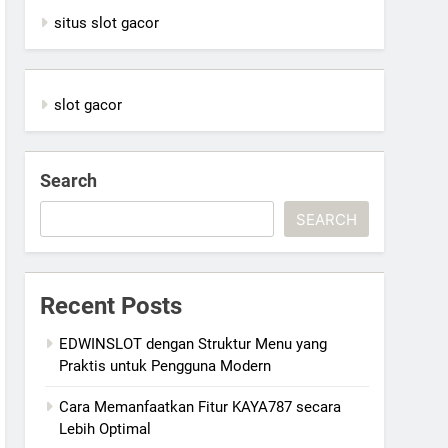
situs slot gacor
slot gacor
Search
SEARCH
Recent Posts
EDWINSLOT dengan Struktur Menu yang
Praktis untuk Pengguna Modern
Cara Memanfaatkan Fitur KAYA787 secara
Lebih Optimal