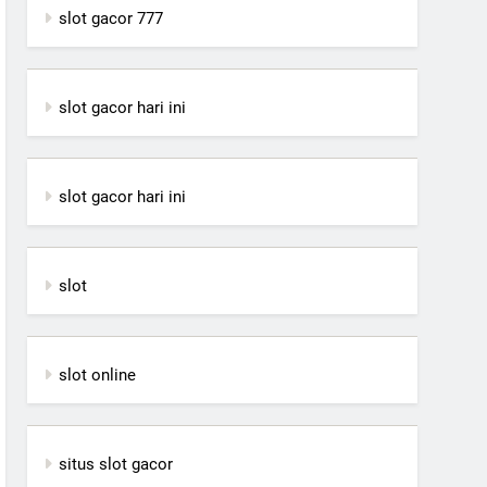
slot gacor 777
slot gacor hari ini
slot gacor hari ini
slot
slot online
situs slot gacor