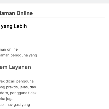
alaman Online
 yang Lebih
nan online
galaman pengguna yang
tem Layanan
yak dicari pengguna
g praktis, jelas, dan
ern, pengguna tidak
eka juga
api, navigasi yang