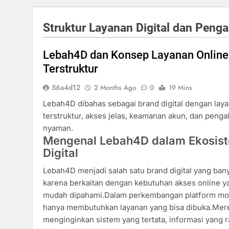
Struktur Layanan Digital dan Peng
Lebah4D dan Konsep Layanan Online
Terstruktur
56a4d12
2 Months Ago
0
19 Mins
Lebah4D dibahas sebagai brand digital dengan laya
terstruktur, akses jelas, keamanan akun, dan pen
nyaman.
Mengenal Lebah4D dalam Ekosis
Digital
Lebah4D menjadi salah satu brand digital yang ban
karena berkaitan dengan kebutuhan akses online yan
mudah dipahami.Dalam perkembangan platform mod
hanya membutuhkan layanan yang bisa dibuka.Mer
menginginkan sistem yang tertata, informasi yang r