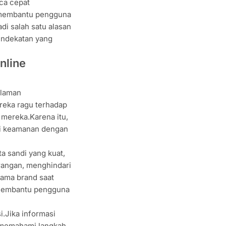
ca cepat
h membantu pengguna
di salah satu alasan
endekatan yang
nline
alaman
reka ragu terhadap
e mereka.Karena itu,
si keamanan dengan
a sandi yang kuat,
rangan, menghindari
nama brand saat
 membantu pengguna
i.Jika informasi
an memahami langkah