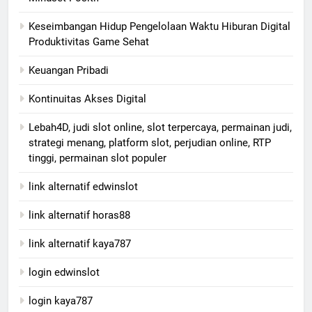
Keseimbangan Hidup Pengelolaan Waktu Hiburan Digital
Produktivitas Game Sehat
Keuangan Pribadi
Kontinuitas Akses Digital
Lebah4D, judi slot online, slot terpercaya, permainan judi,
strategi menang, platform slot, perjudian online, RTP
tinggi, permainan slot populer
link alternatif edwinslot
link alternatif horas88
link alternatif kaya787
login edwinslot
login kaya787