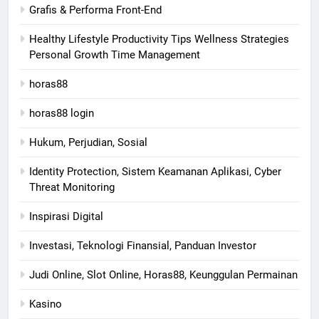
Grafis & Performa Front-End
Healthy Lifestyle Productivity Tips Wellness Strategies
Personal Growth Time Management
horas88
horas88 login
Hukum, Perjudian, Sosial
Identity Protection, Sistem Keamanan Aplikasi, Cyber
Threat Monitoring
Inspirasi Digital
Investasi, Teknologi Finansial, Panduan Investor
Judi Online, Slot Online, Horas88, Keunggulan Permainan
Kasino