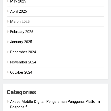
May 2025
April 2025
March 2025
February 2025
January 2025
December 2024
November 2024
October 2024
Categories
Akses Mobile Digital, Pengalaman Pengguna, Platform
Responsif