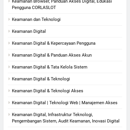
Keamanan Browser, Panduan Akses Digital, Edukasi
Pengguna CORLASLOT
Keamanan dan Teknologi
Keamanan Digital
Keamanan Digital & Kepercayaan Pengguna
Keamanan Digital & Panduan Akses Akun
Keamanan Digital & Tata Kelola Sistem
Keamanan Digital & Teknologi
Keamanan Digital & Teknologi Akses
Keamanan Digital | Teknologi Web | Manajemen Akses
Keamanan Digital, Infrastruktur Teknologi,
Pengembangan Sistem, Audit Keamanan, Inovasi Digital