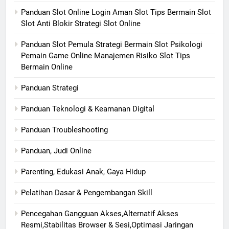
Panduan Slot Online Login Aman Slot Tips Bermain Slot
Slot Anti Blokir Strategi Slot Online
Panduan Slot Pemula Strategi Bermain Slot Psikologi
Pemain Game Online Manajemen Risiko Slot Tips
Bermain Online
Panduan Strategi
Panduan Teknologi & Keamanan Digital
Panduan Troubleshooting
Panduan, Judi Online
Parenting, Edukasi Anak, Gaya Hidup
Pelatihan Dasar & Pengembangan Skill
Pencegahan Gangguan Akses,Alternatif Akses
Resmi,Stabilitas Browser & Sesi,Optimasi Jaringan