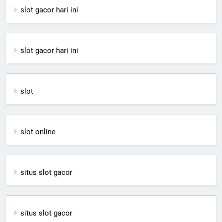
slot gacor hari ini
slot gacor hari ini
slot
slot online
situs slot gacor
situs slot gacor