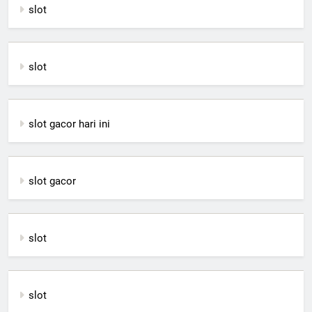
slot
slot
slot gacor hari ini
slot gacor
slot
slot