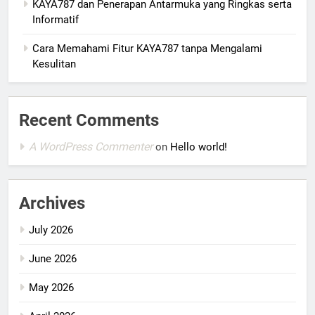
KAYA787 dan Penerapan Antarmuka yang Ringkas serta
Informatif
Cara Memahami Fitur KAYA787 tanpa Mengalami
Kesulitan
Recent Comments
A WordPress Commenter
on
Hello world!
Archives
July 2026
June 2026
May 2026