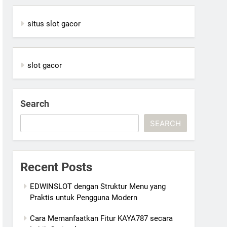
situs slot gacor
slot gacor
Search
SEARCH
Recent Posts
EDWINSLOT dengan Struktur Menu yang
Praktis untuk Pengguna Modern
Cara Memanfaatkan Fitur KAYA787 secara