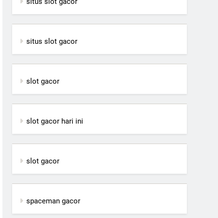
situs slot gacor
situs slot gacor
slot gacor
slot gacor hari ini
slot gacor
spaceman gacor