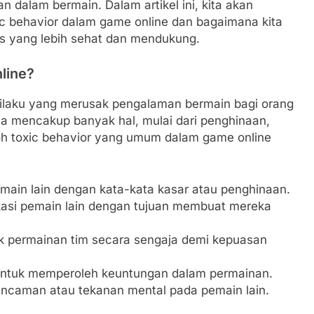
dalam bermain. Dalam artikel ini, kita akan
c behavior dalam game online dan bagaimana kita
as yang lebih sehat dan mendukung.
line?
erilaku yang merusak pengalaman bermain bagi orang
isa mencakup banyak hal, mulai dari penghinaan,
toh toxic behavior yang umum dalam game online
ain lain dengan kata-kata kasar atau penghinaan.
si pemain lain dengan tujuan membuat mereka
 permainan tim secara sengaja demi kepuasan
untuk memperoleh keuntungan dalam permainan.
ncaman atau tekanan mental pada pemain lain.