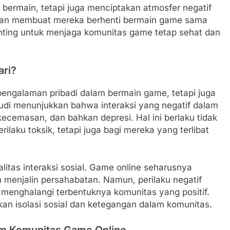
 bermain, tetapi juga menciptakan atmosfer negatif
hkan membuat mereka berhenti bermain game sama
enting untuk menjaga komunitas game tetap sehat dan
ari?
engalaman pribadi dalam bermain game, tetapi juga
udi menunjukkan bahwa interaksi yang negatif dalam
cemasan, dan bahkan depresi. Hal ini berlaku tidak
laku toksik, tetapi juga bagi mereka yang terlibat
alitas interaksi sosial. Game online seharusnya
menjalin persahabatan. Namun, perilaku negatif
menghalangi terbentuknya komunitas yang positif.
abkan isolasi sosial dan ketegangan dalam komunitas.
am Komunitas Game Online