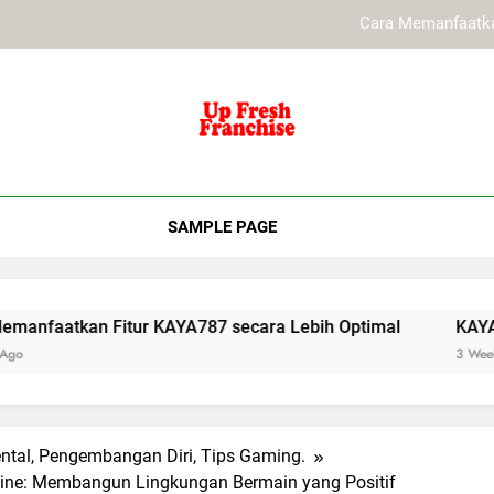
Cara Memanfaatka
KAYA787 dengan Antarmuka Resp
KAYA787 dan Penerapan Ant
Fresh Franchise
EDWINSLOT dengan Struktur Menu
lah Dalam Bisnis Makanan Sehat Dengan Up Fresh Franchise. 
Cara Memanfaatka
SAMPLE PAGE
KAYA787 dengan Antarmuka Resp
KAYA787 dan Penerapan Ant
 Fitur KAYA787 secara Lebih Optimal
KAYA787 dengan 
3 Weeks Ago
ntal, Pengembangan Diri, Tips Gaming.
line: Membangun Lingkungan Bermain yang Positif