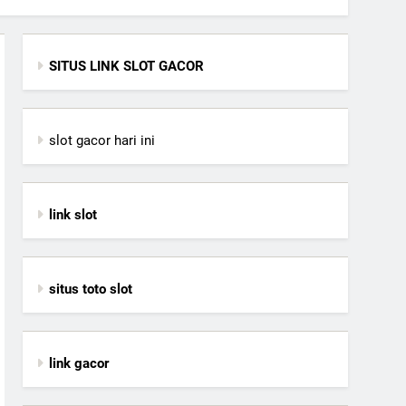
SITUS LINK SLOT GACOR
slot gacor hari ini
link slot
situs toto slot
link gacor