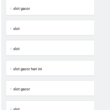
slot gacor
slot
slot
slot gacor hari ini
slot gacor
slot