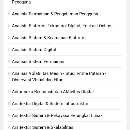
Pengguna
Analisis Permainan & Pengalaman Pengguna
Analisis Platform, Teknologi Digital, Edukasi Online
Analisis Sistem & Keamanan Platform
Analisis Sistem Digital
Analisis Sistem Permainan
Analisis Volatilitas Mesin • Studi Ritme Putaran •
Observasi Visual dan Fitur
Antarmuka Responsif dan Aktivitas Digital
Arsitektur Digital & Sistem Infrastruktur
Arsitektur Sistem & Rekayasa Perangkat Lunak
Arsitektur Sistem & Skalabilitas