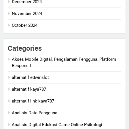
December 2024
November 2024
October 2024
Categories
Akses Mobile Digital, Pengalaman Pengguna, Platform
Responsif
alternatif edwinslot
alternatif kaya787
alternatif link kaya787
Analisis Data Pengguna
Analisis Digital Edukasi Game Online Psikologi