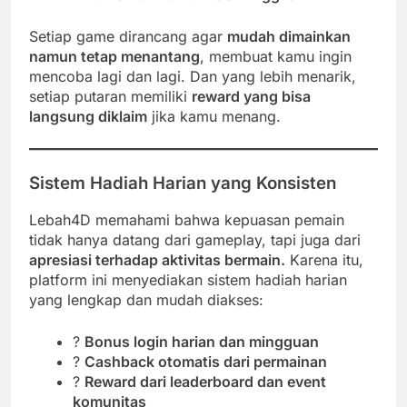
Setiap game dirancang agar
mudah dimainkan
namun tetap menantang
, membuat kamu ingin
mencoba lagi dan lagi. Dan yang lebih menarik,
setiap putaran memiliki
reward yang bisa
langsung diklaim
jika kamu menang.
Sistem Hadiah Harian yang Konsisten
Lebah4D memahami bahwa kepuasan pemain
tidak hanya datang dari gameplay, tapi juga dari
apresiasi terhadap aktivitas bermain.
Karena itu,
platform ini menyediakan sistem hadiah harian
yang lengkap dan mudah diakses:
?
Bonus login harian dan mingguan
?
Cashback otomatis dari permainan
?
Reward dari leaderboard dan event
komunitas