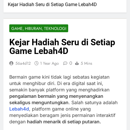
Kejar Hadiah Seru di Setiap Game Lebah4D
GAME, HIBURAN, TEKNOLOGI
Kejar Hadiah Seru di Setiap
Game Lebah4D
0
56a4d12
1 Year Ago
5 Mins
Bermain game kini tidak lagi sebatas kegiatan
untuk menghibur diri. Di era digital saat ini,
semakin banyak platform yang menghadirkan
pengalaman bermain yang menyenangkan
sekaligus menguntungkan
. Salah satunya adalah
Lebah4d
, platform game online yang
menyediakan beragam jenis permainan interaktif
dengan
hadiah menarik di setiap putaran.