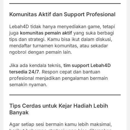
Komunitas Aktif dan Support Profesional
Lebah4D tidak hanya menyediakan game, tetapi
juga
komunitas pemain aktif
yang suka berbagi
tips dan strategi. Kamu bisa ikut dalam diskusi,
mendaftar turnamen komunitas, atau sekadar
ngobrol dengan pemain lain.
Jika ada kendala teknis,
tim support Lebah4D
tersedia 24/7
. Respon cepat dan bantuan
profesional menjadikan pengalaman bermain
semakin nyaman.
Tips Cerdas untuk Kejar Hadiah Lebih
Banyak
Agar setiap sesi bermain kamu lebih maksimal,