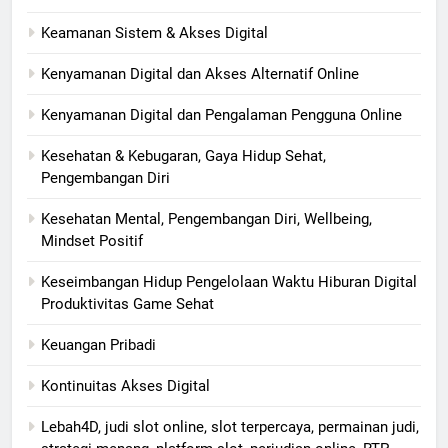
Keamanan Sistem & Akses Digital
Kenyamanan Digital dan Akses Alternatif Online
Kenyamanan Digital dan Pengalaman Pengguna Online
Kesehatan & Kebugaran, Gaya Hidup Sehat,
Pengembangan Diri
Kesehatan Mental, Pengembangan Diri, Wellbeing,
Mindset Positif
Keseimbangan Hidup Pengelolaan Waktu Hiburan Digital
Produktivitas Game Sehat
Keuangan Pribadi
Kontinuitas Akses Digital
Lebah4D, judi slot online, slot terpercaya, permainan judi,