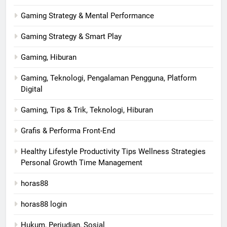
Gaming Strategy & Mental Performance
Gaming Strategy & Smart Play
Gaming, Hiburan
Gaming, Teknologi, Pengalaman Pengguna, Platform
Digital
Gaming, Tips & Trik, Teknologi, Hiburan
Grafis & Performa Front-End
Healthy Lifestyle Productivity Tips Wellness Strategies
Personal Growth Time Management
horas88
horas88 login
Hukum, Perjudian, Sosial