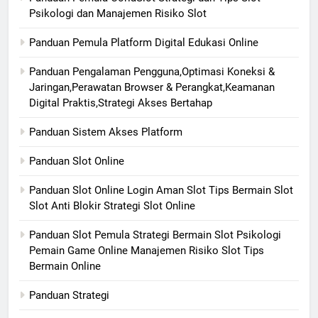
Psikologi dan Manajemen Risiko Slot
Panduan Pemula Platform Digital Edukasi Online
Panduan Pengalaman Pengguna,Optimasi Koneksi &
Jaringan,Perawatan Browser & Perangkat,Keamanan
Digital Praktis,Strategi Akses Bertahap
Panduan Sistem Akses Platform
Panduan Slot Online
Panduan Slot Online Login Aman Slot Tips Bermain Slot
Slot Anti Blokir Strategi Slot Online
Panduan Slot Pemula Strategi Bermain Slot Psikologi
Pemain Game Online Manajemen Risiko Slot Tips
Bermain Online
Panduan Strategi