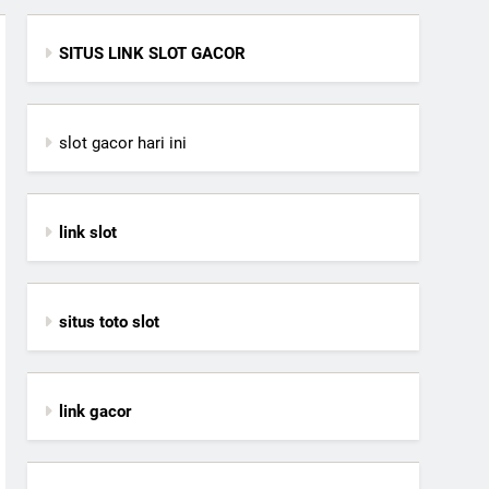
SITUS LINK SLOT GACOR
slot gacor hari ini
link slot
situs toto slot
link gacor