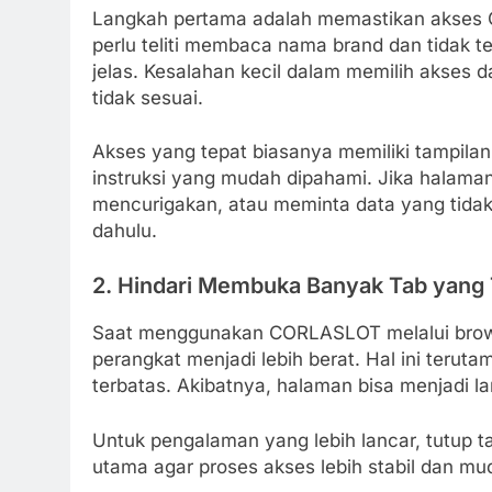
Langkah pertama adalah memastikan akses
perlu teliti membaca nama brand dan tidak 
jelas. Kesalahan kecil dalam memilih akse
tidak sesuai.
Akses yang tepat biasanya memiliki tampilan 
instruksi yang mudah dipahami. Jika halaman 
mencurigakan, atau meminta data yang tidak 
dahulu.
2. Hindari Membuka Banyak Tab yang 
Saat menggunakan CORLASLOT melalui brow
perangkat menjadi lebih berat. Hal ini teru
terbatas. Akibatnya, halaman bisa menjadi 
Untuk pengalaman yang lebih lancar, tutup t
utama agar proses akses lebih stabil dan mu