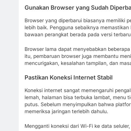
Gunakan Browser yang Sudah Diperba
Browser yang diperbarui biasanya memiliki 
lebih baik. Pengguna sebaiknya memastikan b
bawaan perangkat berada pada versi terbaru
Browser lama dapat menyebabkan beberapa e
itu, pembaruan browser juga membantu meni
mencurigakan, kesalahan tampilan, dan masal
Pastikan Koneksi Internet Stabil
Koneksi internet sangat memengaruhi peng
lemah, halaman bisa terbuka lambat, menu ti
putus. Sebelum menyimpulkan bahwa platfo
memeriksa jaringan terlebih dahulu.
Mengganti koneksi dari Wi-Fi ke data seluler,