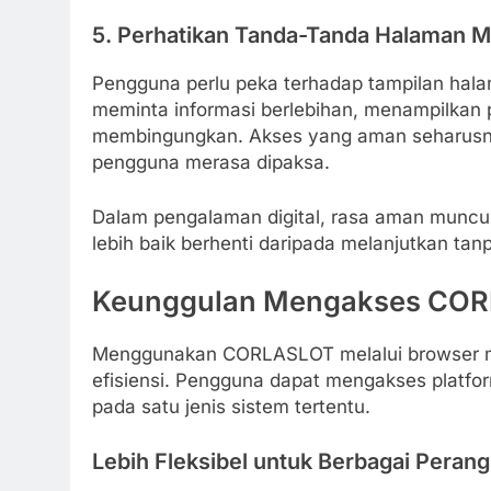
5. Perhatikan Tanda-Tanda Halaman 
Pengguna perlu peka terhadap tampilan hala
meminta informasi berlebihan, menampilkan p
membingungkan. Akses yang aman seharusny
pengguna merasa dipaksa.
Dalam pengalaman digital, rasa aman muncul d
lebih baik berhenti daripada melanjutkan tan
Keunggulan Mengakses CORL
Menggunakan CORLASLOT melalui browser memi
efisiensi. Pengguna dapat mengakses platfo
pada satu jenis sistem tertentu.
Lebih Fleksibel untuk Berbagai Perang