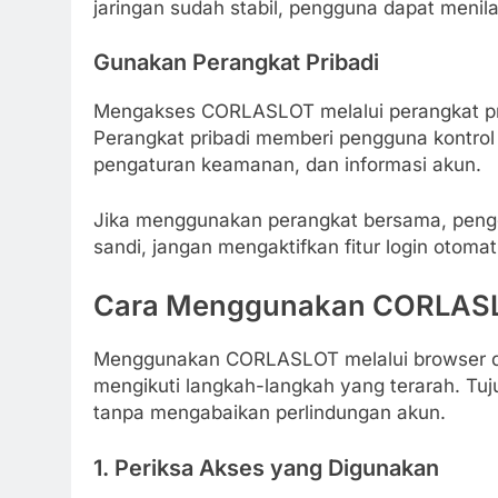
jaringan sudah stabil, pengguna dapat menila
Gunakan Perangkat Pribadi
Mengakses CORLASLOT melalui perangkat pri
Perangkat pribadi memberi pengguna kontrol 
pengaturan keamanan, dan informasi akun.
Jika menggunakan perangkat bersama, penggu
sandi, jangan mengaktifkan fitur login otomat
Cara Menggunakan CORLASL
Menggunakan CORLASLOT melalui browser da
mengikuti langkah-langkah yang terarah. T
tanpa mengabaikan perlindungan akun.
1. Periksa Akses yang Digunakan