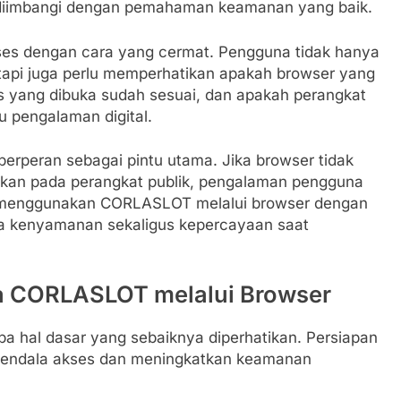
 diimbangi dengan pemahaman keamanan yang baik.
ses dengan cara yang cermat. Pengguna tidak hanya
tapi juga perlu memperhatikan apakah browser yang
s yang dibuka sudah sesuai, dan apakah perangkat
u pengalaman digital.
berperan sebagai pintu utama. Jika browser tidak
nakan pada perangkat publik, pengalaman pengguna
a menggunakan CORLASLOT melalui browser dengan
a kenyamanan sekaligus kepercayaan saat
 CORLASLOT melalui Browser
hal dasar yang sebaiknya diperhatikan. Persiapan
kendala akses dan meningkatkan keamanan