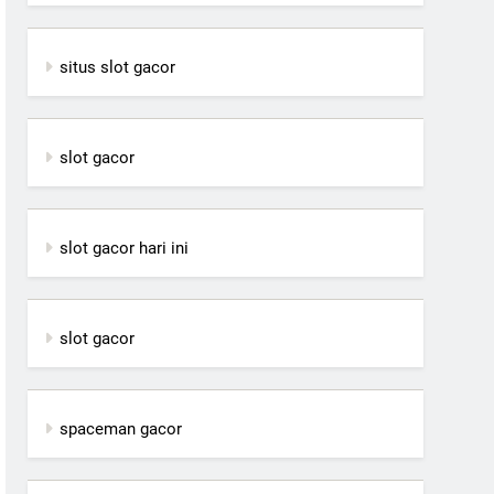
situs slot gacor
slot gacor
slot gacor hari ini
slot gacor
spaceman gacor