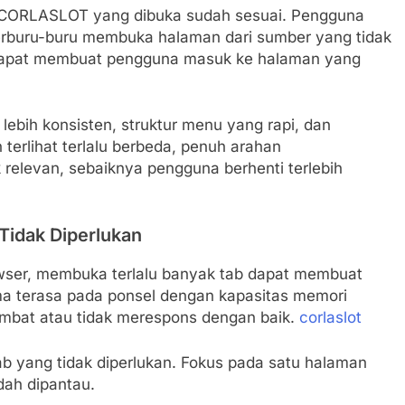
 CORLASLOT yang dibuka sudah sesuai. Pengguna
terburu-buru membuka halaman dari sumber yang tidak
s dapat membuat pengguna masuk ke halaman yang
lebih konsisten, struktur menu yang rapi, dan
terlihat terlalu berbeda, penuh arahan
relevan, sebaiknya pengguna berhenti terlebih
Tidak Diperlukan
ser, membuka terlalu banyak tab dapat membuat
tama terasa pada ponsel dengan kapasitas memori
lambat atau tidak merespons dengan baik.
corlaslot
ab yang tidak diperlukan. Fokus pada satu halaman
dah dipantau.