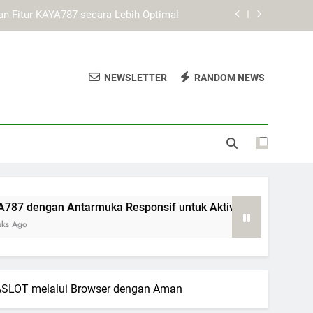
n Fitur KAYA787 secara Lebih Optimal
onsif untuk Aktivitas Digital Modern
armuka yang Ringkas serta Informatif
NEWSLETTER
RANDOM NEWS
 yang Praktis untuk Pengguna Modern
Kesempatan Bisnis Dengan Tren Sehat Masa Kini.
n Fitur KAYA787 secara Lebih Optimal
onsif untuk Aktivitas Digital Modern
armuka yang Ringkas serta Informatif
Antarmuka Responsif untuk Aktivitas Digital Modern
KA
4 
SLOT melalui Browser dengan Aman