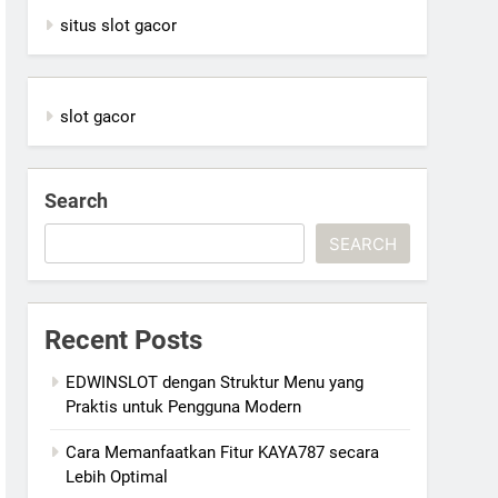
situs slot gacor
slot gacor
Search
SEARCH
Recent Posts
EDWINSLOT dengan Struktur Menu yang
Praktis untuk Pengguna Modern
Cara Memanfaatkan Fitur KAYA787 secara
Lebih Optimal