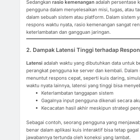
Sedangkan
rasio kemenangan
adalah persentase k
pengguna dalam menyelesaikan misi, tugas, atau ta
dalam sebuah sistem atau platform. Dalam sistem 
respons waktu nyata, rasio kemenangan sangat ren
keterlambatan dan gangguan jaringan.
2.
Dampak Latensi Tinggi terhadap Respon
Latensi
adalah waktu yang dibutuhkan data untuk b
perangkat pengguna ke server dan kembali. Dalam 
menuntut respons cepat, seperti kuis daring, simulas
waktu nyata lainnya, latensi yang tinggi bisa meny
Keterlambatan tanggapan sistem
Gagalnya input pengguna dikenali secara ak
Kecacatan hasil akhir meskipun strategi pen
Sebagai contoh, seorang pengguna yang menjawab
benar dalam aplikasi kuis interaktif bisa tetap gagal
jawabannya tertunda oleh koneksi yang lambat.