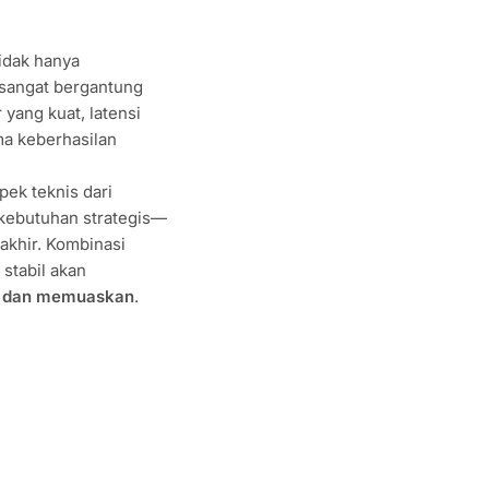
idak hanya
 sangat bergantung
r yang kuat, latensi
ma keberhasilan
ek teknis dari
n kebutuhan strategis—
khir. Kombinasi
 stabil akan
il, dan memuaskan
.