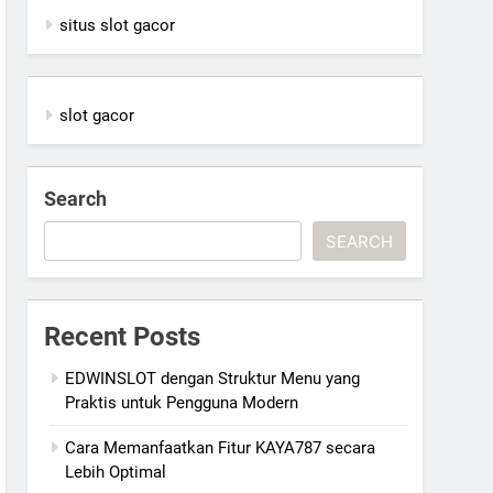
situs slot gacor
slot gacor
Search
SEARCH
Recent Posts
EDWINSLOT dengan Struktur Menu yang
Praktis untuk Pengguna Modern
Cara Memanfaatkan Fitur KAYA787 secara
Lebih Optimal