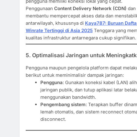
pengguna memiliki koneksi lokal yang cepat.
Penggunaan
Content Delivery Network (CDN)
dan
membantu mempercepat akses data dan menstabil
antarwilayah, khususnya di
Kaya787: Buruan Dafta
Winrate Tertinggi di Asia 2025
Tenggara yang memi
kualitas infrastruktur antarnegara cukup signifikan.
5.
Optimalisasi Jaringan untuk Meningkat
Pengguna maupun pengelola platform dapat melak
berikut untuk meminimalisir dampak jaringan:
Pengguna
: Gunakan koneksi kabel (LAN) alih-
jaringan publik, dan tutup aplikasi latar bela
menggunakan bandwidth.
Pengembang sistem
: Terapkan buffer dinam
lemah otomatis, dan sistem reconnect otomat
disconnect.