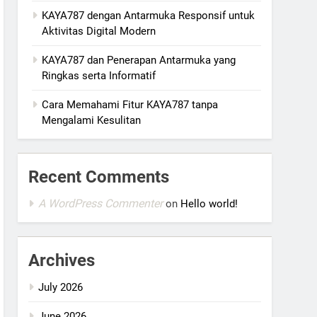
KAYA787 dengan Antarmuka Responsif untuk
Aktivitas Digital Modern
KAYA787 dan Penerapan Antarmuka yang
Ringkas serta Informatif
Cara Memahami Fitur KAYA787 tanpa
Mengalami Kesulitan
Recent Comments
A WordPress Commenter
on
Hello world!
Archives
July 2026
June 2026