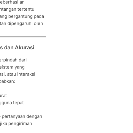
eberhasilan
ntangan tertentu
yang bergantung pada
tan dipengaruhi oleh
s dan Akurasi
erpindah dari
sistem yang
i, atau interaksi
ebabkan:
urat
gguna tepat
 pertanyaan dengan
 jika pengiriman