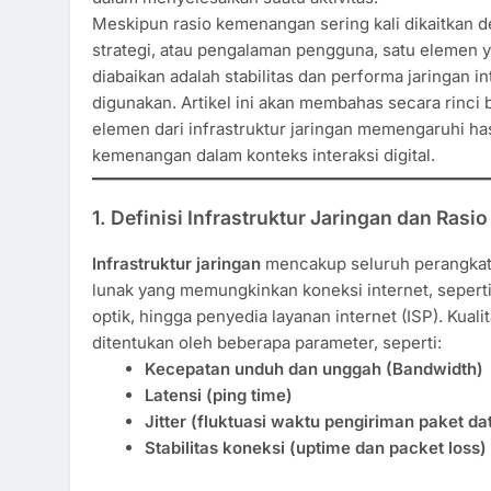
Meskipun rasio kemenangan sering kali dikaitkan
strategi, atau pengalaman pengguna, satu elemen y
diabaikan adalah stabilitas dan performa jaringan i
digunakan. Artikel ini akan membahas secara rinc
elemen dari infrastruktur jaringan memengaruhi has
kemenangan dalam konteks interaksi digital.
1.
Definisi Infrastruktur Jaringan dan Ras
Infrastruktur jaringan
mencakup seluruh perangkat
lunak yang memungkinkan koneksi internet, seperti 
optik, hingga penyedia layanan internet (ISP). Kuali
ditentukan oleh beberapa parameter, seperti:
Kecepatan unduh dan unggah (Bandwidth)
Latensi (ping time)
Jitter (fluktuasi waktu pengiriman paket da
Stabilitas koneksi (uptime dan packet loss)