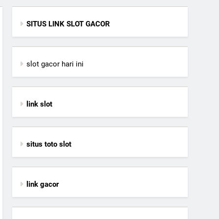
SITUS LINK SLOT GACOR
slot gacor hari ini
link slot
situs toto slot
link gacor