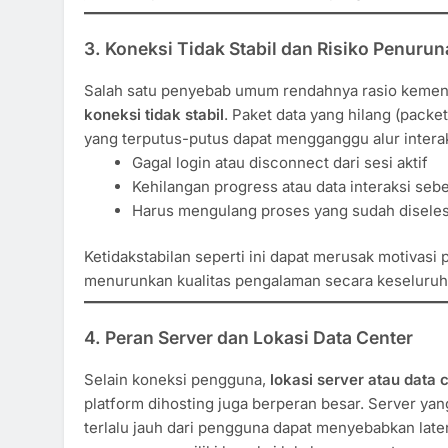
3.
Koneksi Tidak Stabil dan Risiko Penuru
Salah satu penyebab umum rendahnya rasio kemen
koneksi tidak stabil
. Paket data yang hilang (packet
yang terputus-putus dapat mengganggu alur intera
Gagal login atau disconnect dari sesi aktif
Kehilangan progress atau data interaksi se
Harus mengulang proses yang sudah diseles
Ketidakstabilan seperti ini dapat merusak motivasi
menurunkan kualitas pengalaman secara keseluruh
4.
Peran Server dan Lokasi Data Center
Selain koneksi pengguna,
lokasi server atau data 
platform dihosting juga berperan besar. Server yan
terlalu jauh dari pengguna dapat menyebabkan late