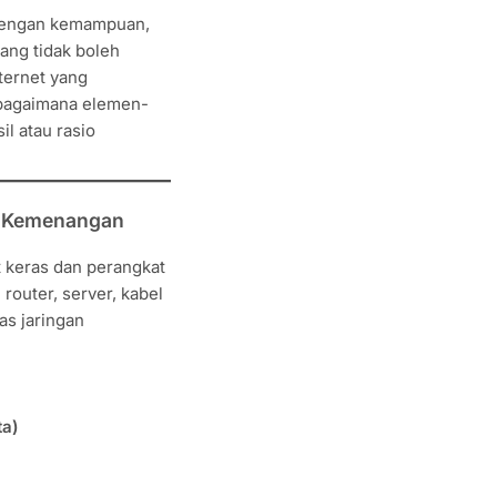
 dengan kemampuan,
ang tidak boleh
nternet yang
i bagaimana elemen-
il atau rasio
io Kemenangan
 keras dan perangkat
router, server, kabel
tas jaringan
ta)