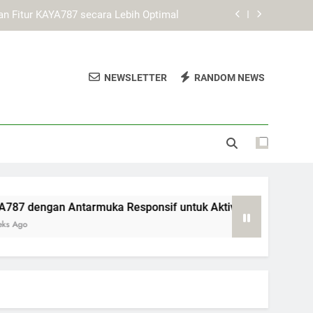
n Fitur KAYA787 secara Lebih Optimal
onsif untuk Aktivitas Digital Modern
armuka yang Ringkas serta Informatif
NEWSLETTER
RANDOM NEWS
 yang Praktis untuk Pengguna Modern
Kesempatan Bisnis Dengan Tren Sehat Masa Kini.
n Fitur KAYA787 secara Lebih Optimal
onsif untuk Aktivitas Digital Modern
armuka yang Ringkas serta Informatif
Antarmuka Responsif untuk Aktivitas Digital Modern
K
3