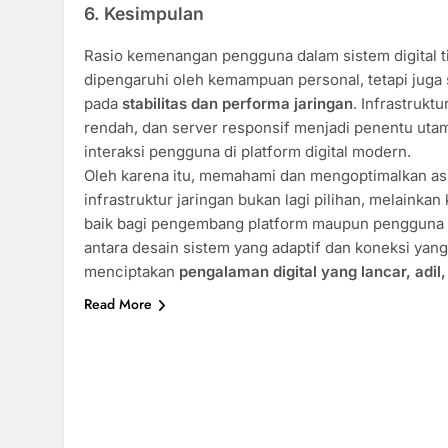
6.
Kesimpulan
Rasio kemenangan pengguna dalam sistem digital t
dipengaruhi oleh kemampuan personal, tetapi juga
pada
stabilitas dan performa jaringan
. Infrastruktu
rendah, dan server responsif menjadi penentu uta
interaksi pengguna di platform digital modern.
Oleh karena itu, memahami dan mengoptimalkan asp
infrastruktur jaringan bukan lagi pilihan, melainka
baik bagi pengembang platform maupun pengguna a
antara desain sistem yang adaptif dan koneksi yang
menciptakan
pengalaman digital yang lancar, ad
Read More