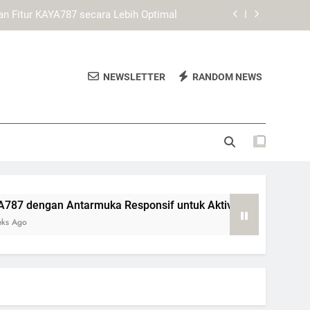
n Fitur KAYA787 secara Lebih Optimal
onsif untuk Aktivitas Digital Modern
armuka yang Ringkas serta Informatif
NEWSLETTER
RANDOM NEWS
 yang Praktis untuk Pengguna Modern
Kesempatan Bisnis Dengan Tren Sehat Masa Kini.
n Fitur KAYA787 secara Lebih Optimal
onsif untuk Aktivitas Digital Modern
armuka yang Ringkas serta Informatif
Antarmuka Responsif untuk Aktivitas Digital Modern
K
4 