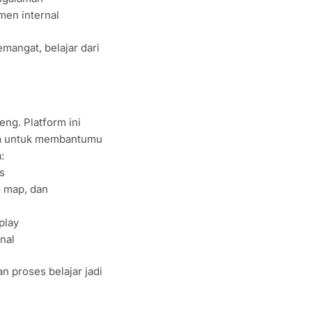
men internal
angat, belajar dari
ng. Platform ini
n
untuk membantumu
:
s
g map, dan
play
nal
n proses belajar jadi