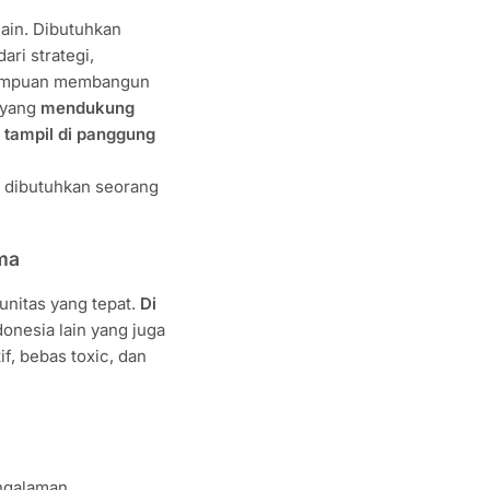
ain. Dibutuhkan
ari strategi,
kemampuan membangun
 yang
mendukung
p tampil di panggung
 dibutuhkan seorang
ma
nitas yang tepat.
Di
onesia lain yang juga
f, bebas toxic, dan
ngalaman