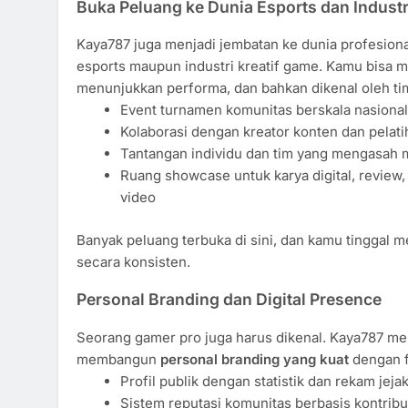
Buka Peluang ke Dunia Esports dan Industri
Kaya787 juga menjadi jembatan ke dunia profesional
esports maupun industri kreatif game. Kamu bisa 
menunjukkan performa, dan bahkan dikenal oleh tim
Event turnamen komunitas berskala nasional
Kolaborasi dengan kreator konten dan pelat
Tantangan individu dan tim yang mengasah m
Ruang showcase untuk karya digital, review, 
video
Banyak peluang terbuka di sini, dan kamu tinggal
secara konsisten.
Personal Branding dan Digital Presence
Seorang gamer pro juga harus dikenal. Kaya787 
membangun
personal branding yang kuat
dengan fi
Profil publik dengan statistik dan rekam jeja
Sistem reputasi komunitas berbasis kontribu