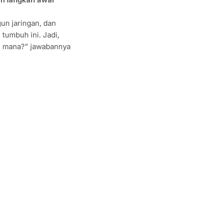
un jaringan, dan
 tumbuh ini. Jadi,
ri mana?” jawabannya