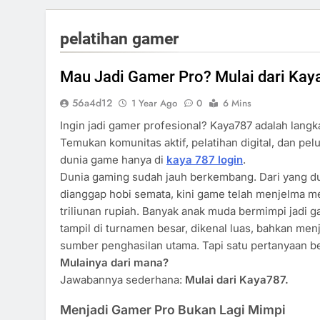
pelatihan gamer
Mau Jadi Gamer Pro? Mulai dari Ka
56a4d12
1 Year Ago
0
6 Mins
Ingin jadi gamer profesional? Kaya787 adalah langka
Temukan komunitas aktif, pelatihan digital, dan pe
dunia game hanya di
kaya 787 login
.
Dunia gaming sudah jauh berkembang. Dari yang d
dianggap hobi semata, kini game telah menjelma men
triliunan rupiah. Banyak anak muda bermimpi jadi 
tampil di turnamen besar, dikenal luas, bahkan me
sumber penghasilan utama. Tapi satu pertanyaan b
Mulainya dari mana?
Jawabannya sederhana:
Mulai dari Kaya787.
Menjadi Gamer Pro Bukan Lagi Mimpi