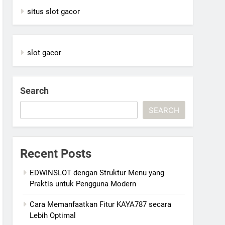
situs slot gacor
slot gacor
Search
SEARCH
Recent Posts
EDWINSLOT dengan Struktur Menu yang
Praktis untuk Pengguna Modern
Cara Memanfaatkan Fitur KAYA787 secara
Lebih Optimal