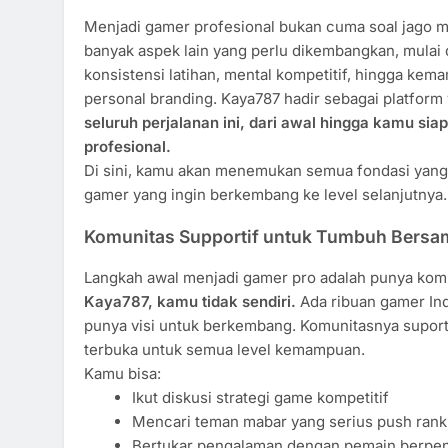
Menjadi gamer profesional bukan cuma soal jago m
banyak aspek lain yang perlu dikembangkan, mulai d
konsistensi latihan, mental kompetitif, hingga 
personal branding. Kaya787 hadir sebagai platform
seluruh perjalanan ini, dari awal hingga kamu sia
profesional.
Di sini, kamu akan menemukan semua fondasi yang
gamer yang ingin berkembang ke level selanjutnya.
Komunitas Supportif untuk Tumbuh Bersa
Langkah awal menjadi gamer pro adalah punya komu
Kaya787, kamu tidak sendiri.
Ada ribuan gamer Ind
punya visi untuk berkembang. Komunitasnya suporti
terbuka untuk semua level kemampuan.
Kamu bisa:
Ikut diskusi strategi game kompetitif
Mencari teman mabar yang serius push rank
Bertukar pengalaman dengan pemain berpe