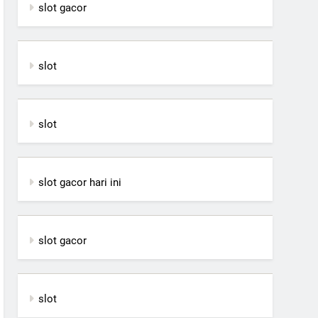
slot gacor
slot
slot
slot gacor hari ini
slot gacor
slot