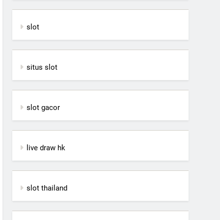
slot
situs slot
slot gacor
live draw hk
slot thailand