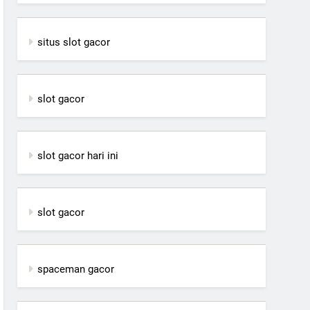
situs slot gacor
slot gacor
slot gacor hari ini
slot gacor
spaceman gacor