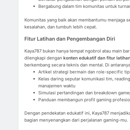
Bergabung dalam tim komunitas untuk turna
Komunitas yang baik akan membantumu menjaga sem
kesalahan, dan tumbuh lebih cepat.
Fitur Latihan dan Pengembangan Diri
Kaya787 bukan hanya tempat ngobrol atau main bare
dilengkapi dengan
konten edukatif dan fitur latiha
berkembang secara teknis dan mental. Di antaranya
Artikel strategi bermain dan role-specific tip
Kelas daring seputar komunikasi tim, readin
manajemen waktu
Simulasi pertandingan dan breakdown game
Panduan membangun profil gaming profesio
Dengan pendekatan edukatif ini, Kaya787 menjadika
bagian menyenangkan dari perjalanan gaming-mu.