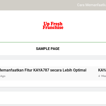
Cara Memanfaatka
KAYA787 dengan Antarmuka Resp
KAYA787 dan Penerapan Ant
Fresh Franchise
EDWINSLOT dengan Struktur Menu
lah Dalam Bisnis Makanan Sehat Dengan Up Fresh Franchise. 
Cara Memanfaatka
SAMPLE PAGE
KAYA787 dengan Antarmuka Resp
KAYA787 dan Penerapan Ant
n Fitur KAYA787 secara Lebih Optimal
KAYA787 dengan 
4 Weeks Ago