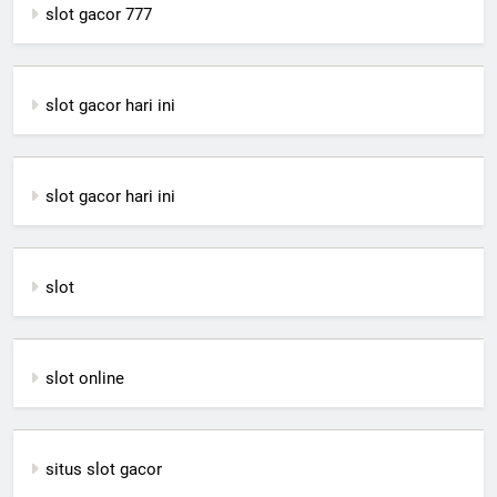
slot gacor 777
slot gacor hari ini
slot gacor hari ini
slot
slot online
situs slot gacor