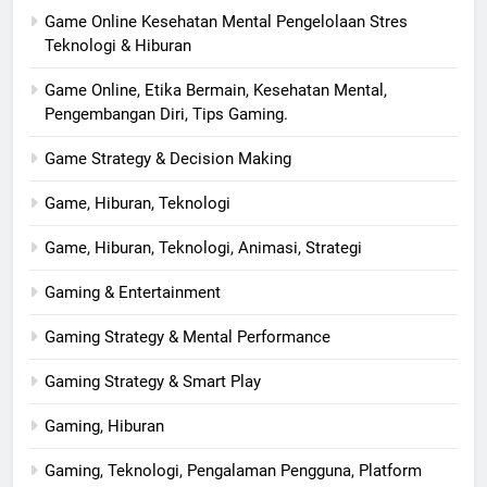
Game Online Kesehatan Mental Pengelolaan Stres
Teknologi & Hiburan
Game Online, Etika Bermain, Kesehatan Mental,
Pengembangan Diri, Tips Gaming.
Game Strategy & Decision Making
Game, Hiburan, Teknologi
Game, Hiburan, Teknologi, Animasi, Strategi
Gaming & Entertainment
Gaming Strategy & Mental Performance
Gaming Strategy & Smart Play
Gaming, Hiburan
Gaming, Teknologi, Pengalaman Pengguna, Platform