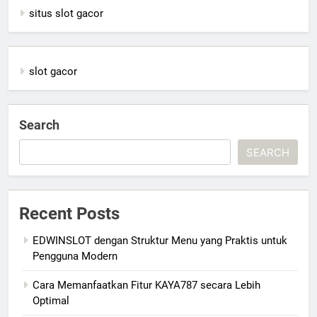
situs slot gacor
slot gacor
Search
SEARCH
Recent Posts
EDWINSLOT dengan Struktur Menu yang Praktis untuk
Pengguna Modern
Cara Memanfaatkan Fitur KAYA787 secara Lebih
Optimal