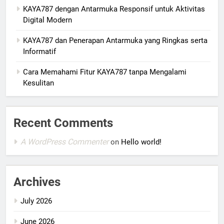
KAYA787 dengan Antarmuka Responsif untuk Aktivitas
Digital Modern
KAYA787 dan Penerapan Antarmuka yang Ringkas serta
Informatif
Cara Memahami Fitur KAYA787 tanpa Mengalami
Kesulitan
Recent Comments
A WordPress Commenter
on
Hello world!
Archives
July 2026
June 2026