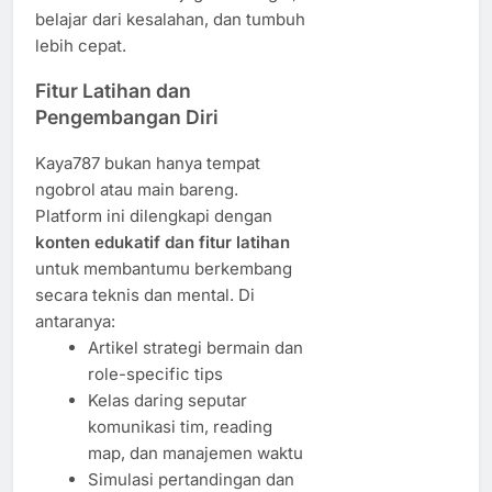
belajar dari kesalahan, dan tumbuh
lebih cepat.
Fitur Latihan dan
Pengembangan Diri
Kaya787 bukan hanya tempat
ngobrol atau main bareng.
Platform ini dilengkapi dengan
konten edukatif dan fitur latihan
untuk membantumu berkembang
secara teknis dan mental. Di
antaranya:
Artikel strategi bermain dan
role-specific tips
Kelas daring seputar
komunikasi tim, reading
map, dan manajemen waktu
Simulasi pertandingan dan