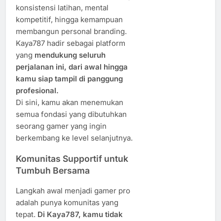
konsistensi latihan, mental
kompetitif, hingga kemampuan
membangun personal branding.
Kaya787 hadir sebagai platform
yang
mendukung seluruh
perjalanan ini, dari awal hingga
kamu siap tampil di panggung
profesional.
Di sini, kamu akan menemukan
semua fondasi yang dibutuhkan
seorang gamer yang ingin
berkembang ke level selanjutnya.
Komunitas Supportif untuk
Tumbuh Bersama
Langkah awal menjadi gamer pro
adalah punya komunitas yang
tepat.
Di Kaya787, kamu tidak