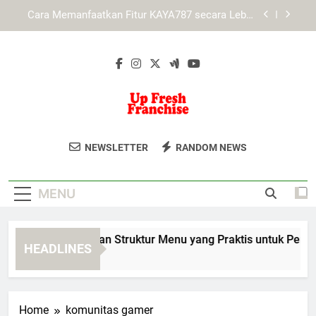
Skip
KAYA787 dengan Antarmuka Responsif untuk
to
Aktivitas Digital Modern
content
KAYA787 dan Penerapan Antarmuka yang Ringkas
serta Informatif
EDWINSLOT dengan Struktur Menu yang Praktis
untuk Pengguna Modern
Cara Memanfaatkan Fitur KAYA787 secara Lebih
Optimal
Up Fresh
Bergabunglah Dalam Bisnis Makanan
KAYA787 dengan Antarmuka Responsif untuk
NEWSLETTER
RANDOM NEWS
Aktivitas Digital Modern
Franchise
Sehat Dengan Up Fresh Franchise.
KAYA787 dan Penerapan Antarmuka yang Ringkas
Kesempatan Bisnis Dengan Tren Sehat
serta Informatif
MENU
Masa Kini.
DWINSLOT dengan Struktur Menu yang Praktis untuk Penggun
HEADLINES
Weeks Ago
Home
komunitas gamer