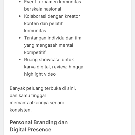
Event turnamen komunitas
berskala nasional
Kolaborasi dengan kreator
konten dan pelatih
komunitas
Tantangan individu dan tim
yang mengasah mental
kompetitif
Ruang showcase untuk
karya digital, review, hingga
highlight video
Banyak peluang terbuka di sini,
dan kamu tinggal
memanfaatkannya secara
konsisten.
Personal Branding dan
Digital Presence