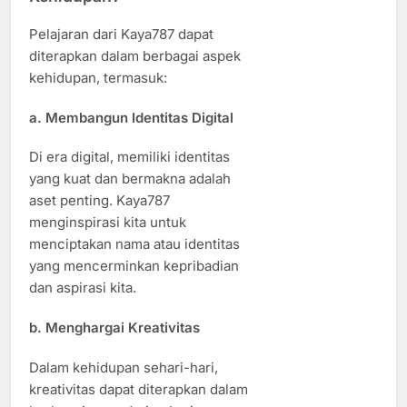
Pelajaran dari Kaya787 dapat
diterapkan dalam berbagai aspek
kehidupan, termasuk:
a. Membangun Identitas Digital
Di era digital, memiliki identitas
yang kuat dan bermakna adalah
aset penting. Kaya787
menginspirasi kita untuk
menciptakan nama atau identitas
yang mencerminkan kepribadian
dan aspirasi kita.
b. Menghargai Kreativitas
Dalam kehidupan sehari-hari,
kreativitas dapat diterapkan dalam