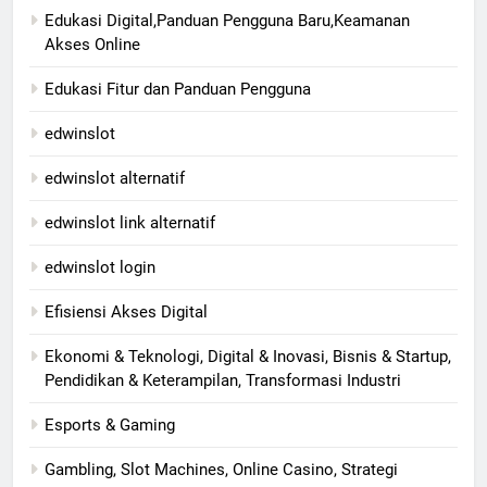
Edukasi Digital,Panduan Pengguna Baru,Keamanan
Akses Online
Edukasi Fitur dan Panduan Pengguna
edwinslot
edwinslot alternatif
edwinslot link alternatif
edwinslot login
Efisiensi Akses Digital
Ekonomi & Teknologi, Digital & Inovasi, Bisnis & Startup,
Pendidikan & Keterampilan, Transformasi Industri
Esports & Gaming
Gambling, Slot Machines, Online Casino, Strategi