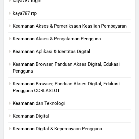
kaya787 login
kaya787 rtp
Keamanan Akses & Pemeriksaan Keaslian Pembayaran
Keamanan Akses & Pengalaman Pengguna
Keamanan Aplikasi & Identitas Digital
Keamanan Browser, Panduan Akses Digital, Edukasi
Pengguna
Keamanan Browser, Panduan Akses Digital, Edukasi
Pengguna CORLASLOT
Keamanan dan Teknologi
Keamanan Digital
Keamanan Digital & Kepercayaan Pengguna