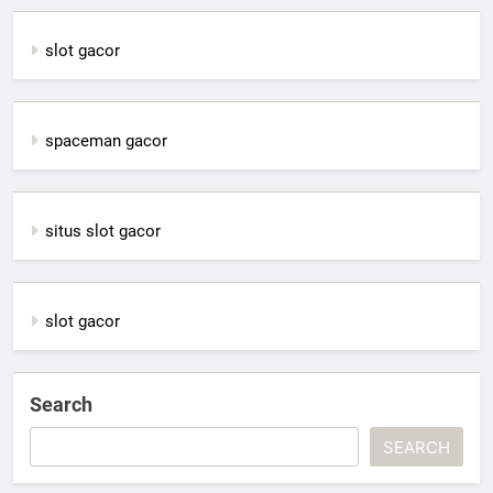
slot gacor
spaceman gacor
situs slot gacor
slot gacor
Search
SEARCH