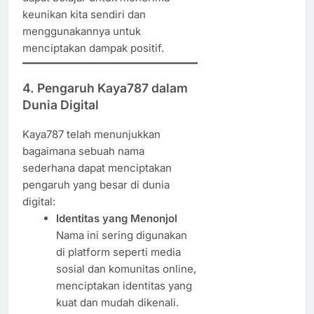
keunikan kita sendiri dan
menggunakannya untuk
menciptakan dampak positif.
4. Pengaruh Kaya787 dalam
Dunia Digital
Kaya787 telah menunjukkan
bagaimana sebuah nama
sederhana dapat menciptakan
pengaruh yang besar di dunia
digital:
Identitas yang Menonjol
Nama ini sering digunakan
di platform seperti media
sosial dan komunitas online,
menciptakan identitas yang
kuat dan mudah dikenali.