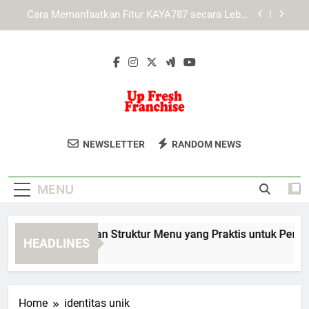
Skip
KAYA787 dengan Antarmuka Responsif untuk
to
Aktivitas Digital Modern
content
KAYA787 dan Penerapan Antarmuka yang Ringkas
serta Informatif
EDWINSLOT dengan Struktur Menu yang Praktis
untuk Pengguna Modern
Cara Memanfaatkan Fitur KAYA787 secara Lebih
Optimal
Up Fresh
Bergabunglah Dalam Bisnis Makanan
KAYA787 dengan Antarmuka Responsif untuk
NEWSLETTER
RANDOM NEWS
Aktivitas Digital Modern
Franchise
Sehat Dengan Up Fresh Franchise.
KAYA787 dan Penerapan Antarmuka yang Ringkas
Kesempatan Bisnis Dengan Tren Sehat
serta Informatif
MENU
Masa Kini.
WINSLOT dengan Struktur Menu yang Praktis untuk Penggun
HEADLINES
eeks Ago
Home
identitas unik