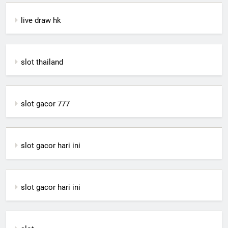
live draw hk
slot thailand
slot gacor 777
slot gacor hari ini
slot gacor hari ini