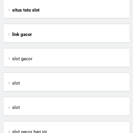
situs toto slot
link gacor
slot gacor
slot
slot
slot gacor hari ini