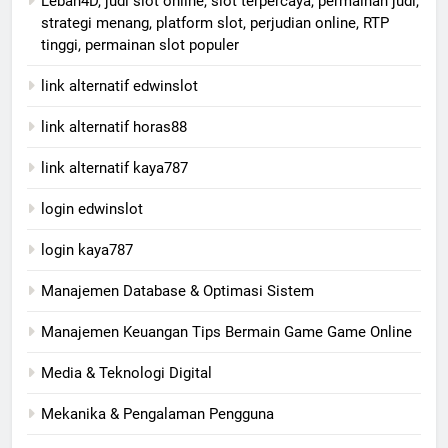
Lebah4D, judi slot online, slot terpercaya, permainan judi,
strategi menang, platform slot, perjudian online, RTP
tinggi, permainan slot populer
link alternatif edwinslot
link alternatif horas88
link alternatif kaya787
login edwinslot
login kaya787
Manajemen Database & Optimasi Sistem
Manajemen Keuangan Tips Bermain Game Game Online
Media & Teknologi Digital
Mekanika & Pengalaman Pengguna