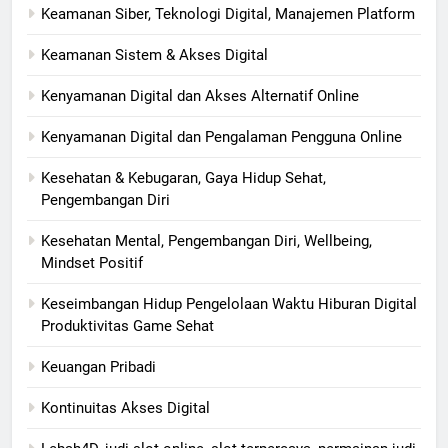
Keamanan Siber, Teknologi Digital, Manajemen Platform
Keamanan Sistem & Akses Digital
Kenyamanan Digital dan Akses Alternatif Online
Kenyamanan Digital dan Pengalaman Pengguna Online
Kesehatan & Kebugaran, Gaya Hidup Sehat,
Pengembangan Diri
Kesehatan Mental, Pengembangan Diri, Wellbeing,
Mindset Positif
Keseimbangan Hidup Pengelolaan Waktu Hiburan Digital
Produktivitas Game Sehat
Keuangan Pribadi
Kontinuitas Akses Digital