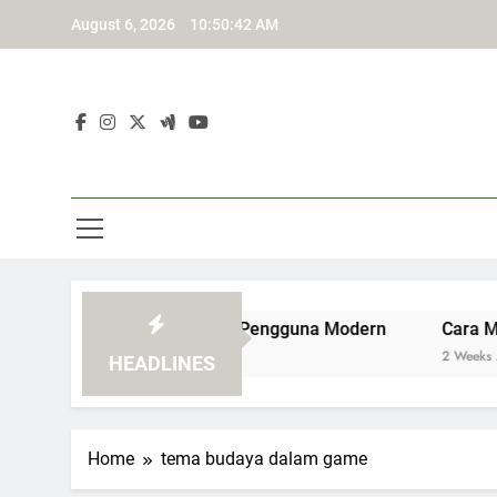
Skip
August 6, 2026
10:50:43 AM
to
content
Up 
Bergabung
ang Praktis untuk Pengguna Modern
Cara Memanfaatkan
2 Weeks Ago
HEADLINES
Home
tema budaya dalam game