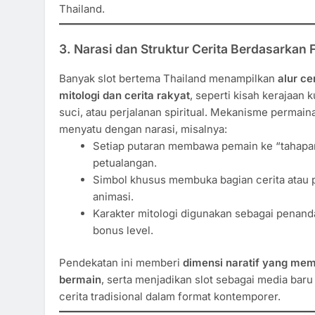
Thailand.
3. Narasi dan Struktur Cerita Berdasarkan F
Banyak slot bertema Thailand menampilkan
alur ce
mitologi dan cerita rakyat
, seperti kisah kerajaan
suci, atau perjalanan spiritual. Mekanisme permaina
menyatu dengan narasi, misalnya:
Setiap putaran membawa pemain ke “tahapa
petualangan.
Simbol khusus membuka bagian cerita atau
animasi.
Karakter mitologi digunakan sebagai penand
bonus level.
Pendekatan ini memberi
dimensi naratif yang me
bermain
, serta menjadikan slot sebagai media ba
cerita tradisional dalam format kontemporer.