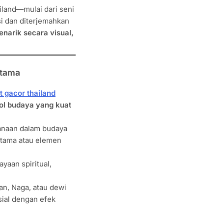
iland—mulai dari seni
si dan diterjemahkan
enarik secara visual,
Utama
ot gacor thailand
l budaya yang kuat
sanaan dalam budaya
utama atau elemen
yaan spiritual,
an, Naga, atau dewi
sial dengan efek