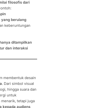
nilai filosofis dari
Contoh:
spin
n yang berulang
dan keberuntungan
 hanya ditampilkan
ur dan interaksi
lam membentuk desain
na
. Dari simbol visual
logi, hingga suara dan
rgi untuk
menarik, tetapi juga
a kepada audiens