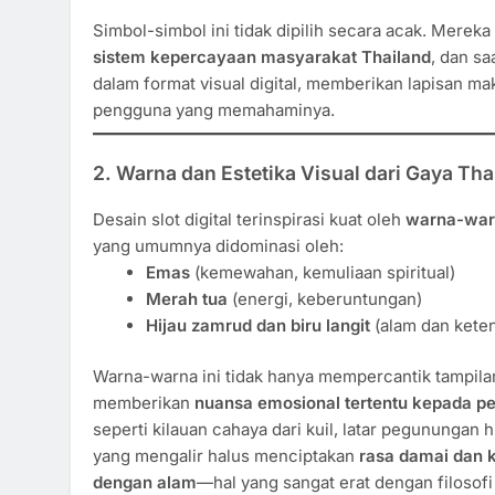
Simbol-simbol ini tidak dipilih secara acak. Mereka
sistem kepercayaan masyarakat Thailand
, dan sa
dalam format visual digital, memberikan lapisan m
pengguna yang memahaminya.
2. Warna dan Estetika Visual dari Gaya Tha
Desain slot digital terinspirasi kuat oleh
warna-war
yang umumnya didominasi oleh:
Emas
(kemewahan, kemuliaan spiritual)
Merah tua
(energi, keberuntungan)
Hijau zamrud dan biru langit
(alam dan kete
Warna-warna ini tidak hanya mempercantik tampilan
memberikan
nuansa emosional tertentu kepada p
seperti kilauan cahaya dari kuil, latar pegunungan hi
yang mengalir halus menciptakan
rasa damai dan 
dengan alam
—hal yang sangat erat dengan filosof