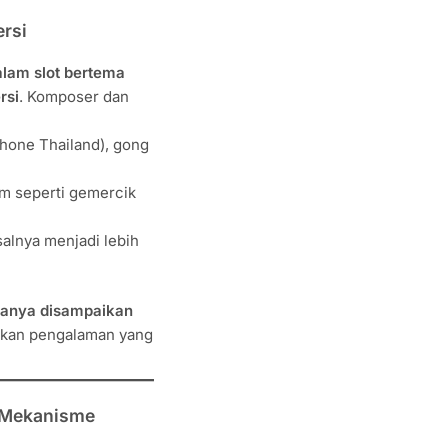
rsi
alam slot bertema
rsi
. Komposer dan
phone Thailand), gong
m seperti gemercik
alnya menjadi lebih
 hanya disampaikan
ikan pengalaman yang
in Mekanisme