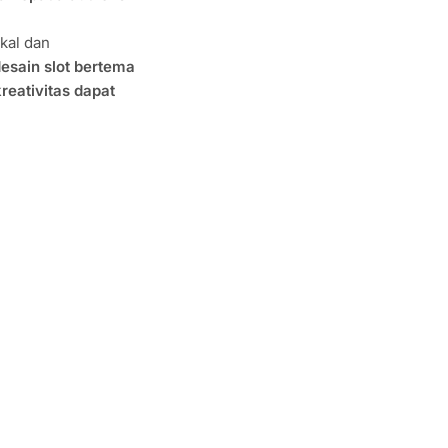
kal dan
esain slot bertema
eativitas dapat