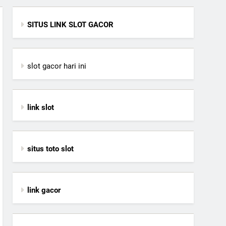
SITUS LINK SLOT GACOR
slot gacor hari ini
link slot
situs toto slot
link gacor