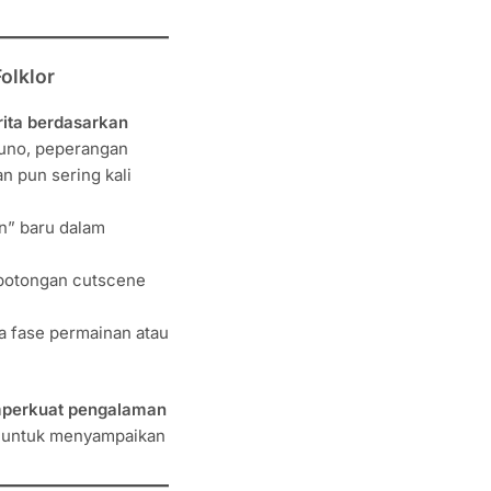
olklor
rita berdasarkan
 kuno, peperangan
n pun sering kali
n” baru dalam
 potongan cutscene
a fase permainan atau
mperkuat pengalaman
ru untuk menyampaikan